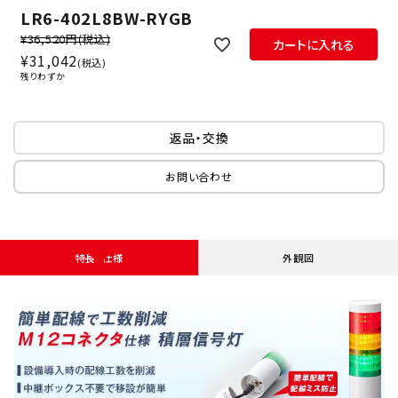
LR6-402L8BW-RYGB
¥36,520円
(税込)
カートに入れる
¥
31,042
税込
残りわずか
返品・交換
お問い合わせ
特長・仕様
外観図