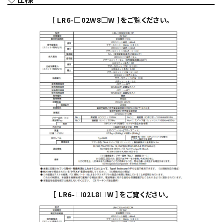
［ LR6-□02W8□W ］をご覧ください。
［ LR6-□02L8□W ］をご覧ください。