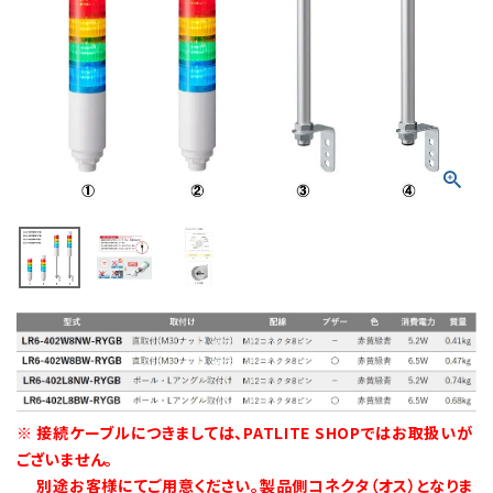
積層信号灯
回転灯
流線型
表示灯
光音一体型
音/音声
LED照明
センサ機器
※ 接続ケーブルにつきましては、PATLITE SHOPではお取扱いが
ございません。
散光式警光灯
別途お客様にてご用意ください。製品側コネクタ（オス）となりま