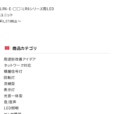
LR6-E-□□：LR6シリーズ用LED
ユニット
¥
〜
3,273
税込
商品カテゴリ
用途別改善アイデア
ネットワーク対応
積層信号灯
回転灯
流線型
表示灯
光音一体型
音/音声
LED照明
センサ機器