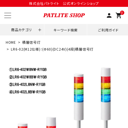
株式会社パトライト 公式オンラインショップ
0
person
shopping_cart
商品カテゴリ
キーワード検索
ご利用ガイド
HOME
積層信号灯
領収書発行はこちら
LR6-02(M12仕様)：(Φ60)(DC24V)(4段)積層信号灯
ACCOUNT MENU
ようこそ ゲスト 様
meeting_room
person
ログイン
会員登録
用途別改善アイデア
ネットワーク対応