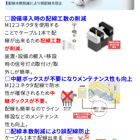
□設備導入時の配線工数の削減
M12コネクタを使用する
ことでケーブル1本で配
線が出来るため
配線工数
が削減
。
装置・設備の搬入・移設
時の信号灯の取付け/取
外しが簡単。
□中継ボックスが不要になりメンテナンス性も向上
M12コネクタ配線で防水
性が確保されるため
中
継ボックスが不要
。
配線も簡単なのでライン
移設などのメンテナンス
性も向上。
□配線本数削減により誤配線防止
ケーブル1本で配線出来る