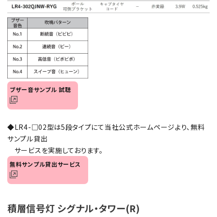
オプション
補修パーツ
製品選定の仕方
ガイドライン
ブザー音サンプル 試聴
パトライトカタログ
◆LR4-□02型は5段タイプにて当社公式ホームページより、無料
サンプル貸出
サービスを実施しております。
無料サンプル貸出サービス
積層信号灯 シグナル・タワー(R)