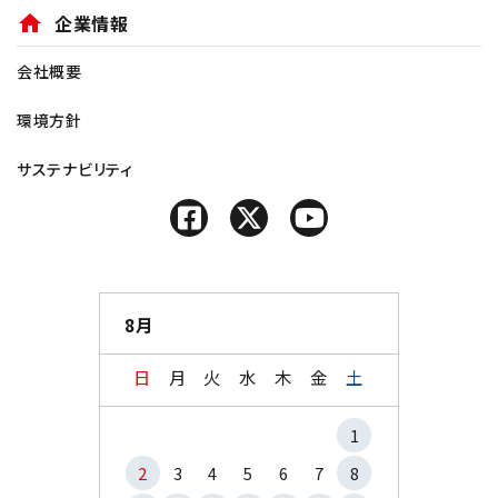
home
企業情報
会社概要
環境方針
サステナビリティ
8月
日
月
火
水
木
金
土
1
2
3
4
5
6
7
8