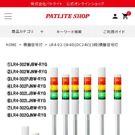
株式会社パトライト 公式オンラインショップ
0
person
shopping_cart
商品カテゴリ
キーワード検索
ご利用ガイド
HOME
積層信号灯
LR4-02：(Φ40)(DC24V)(3段)積層信号灯
領収書発行はこちら
ACCOUNT MENU
ようこそ ゲスト 様
meeting_room
person
ログイン
会員登録
用途別改善アイデア
ネットワーク対応