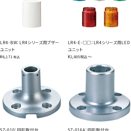
LR4-BW：LR4シリーズ用ブザー
LR4-E-□□：LR4シリーズ用LED
ユニット
ユニット
¥
¥
〜
6,171
2,805
税込
税込
SZ-010：円形取付台
SZ-016A：円形取付台