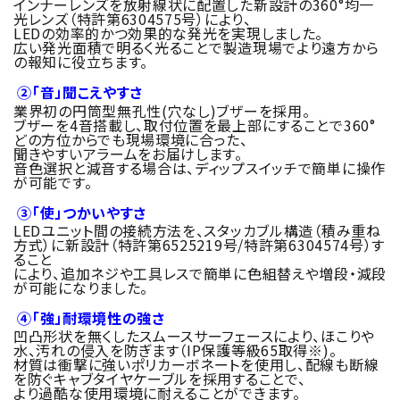
インナーレンズを放射線状に配置した新設計の360°均一
光レンズ（特許第6304575号）により、
LEDの効率的かつ効果的な発光を実現しました。
広い発光面積で明るく光ることで製造現場でより遠方から
の報知に役立ちます。
②「音」聞こえやすさ
業界初の円筒型無孔性(穴なし)ブザーを採用。
ブザーを4音搭載し、取付位置を最上部にすることで360°
どの方位からでも現場環境に合った、
聞きやすいアラームをお届けします。
音色選択と減音する場合は、ディップスイッチで簡単に操作
が可能です。
③「使」つかいやすさ
LEDユニット間の接続方法を、スタッカブル構造（積み重ね
方式）に新設計（特許第6525219号/特許第6304574号）す
ること
により、追加ネジや工具レスで簡単に色組替えや増段・減段
が可能になりました。
④「強」耐環境性の強さ
凹凸形状を無くしたスムースサーフェースにより、ほこりや
水、汚れの侵入を防ぎます（IP保護等級65取得※)。
材質は衝撃に強いポリカーボネートを使用し、配線も断線
を防ぐキャブタイヤケーブルを採用することで、
より過酷な使用環境に耐えることができます。