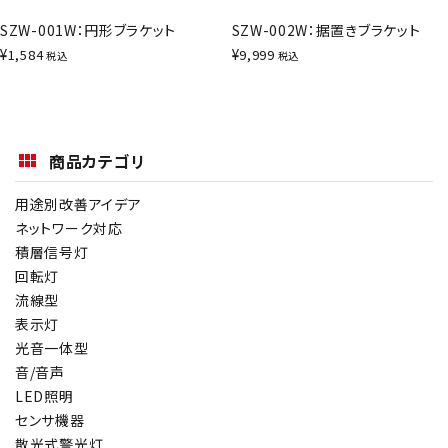
SZW-001W：円形ブラケット
SZW-002W：据置きブラケット
¥
¥
1,584
9,999
税込
税込
商品カテゴリ
用途別改善アイデア
ネットワーク対応
積層信号灯
回転灯
流線型
表示灯
光音一体型
音/音声
LED照明
センサ機器
散光式警光灯