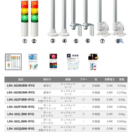
積層信号灯
回転灯
流線型
表示灯
光音一体型
音/音声
LED照明
センサ機器
散光式警光灯