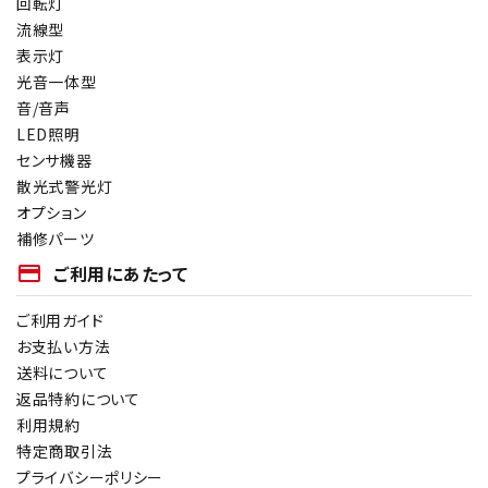
回転灯
流線型
表示灯
光音一体型
音/音声
LED照明
センサ機器
散光式警光灯
オプション
補修パーツ
payment
ご利用にあたって
ご利用ガイド
お支払い方法
送料について
返品特約について
利用規約
特定商取引法
プライバシーポリシー