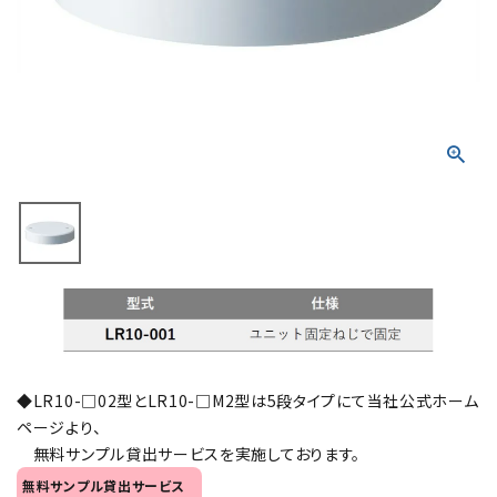
積層信号灯
回転灯
流線型
表示灯
光音一体型
音/音声
LED照明
◆LR10-□02型とLR10-□M2型は5段タイプにて当社公式ホーム
センサ機器
ページより、
無料サンプル貸出サービスを実施しております。
散光式警光灯
無料サンプル貸出サービス