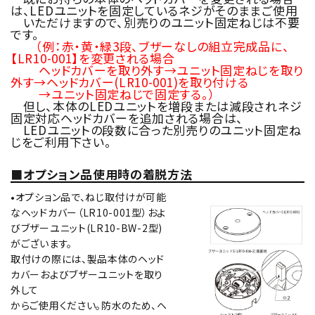
は、LEDユニットを固定しているネジがそのままご使用
いただけますので、別売りのユニット固定ねじは不要
です。
（例：赤・黄・緑3段、ブザーなしの組立完成品に、
【LR10-001】を変更される場合
ヘッドカバーを取り外す→ユニット固定ねじを取り
外す→ヘッドカバー(LR10-001)を取り付ける
→ユニット固定ねじで固定する。）
但し、本体のLEDユニットを増段または減段されネジ
固定対応ヘッドカバーを追加される場合は、
LEDユニットの段数に合った別売りのユニット固定ね
じをご利用下さい。
■オプション品使用時の着脱方法
•オプション品で、ねじ取付けが可能
なヘッドカバー（LR10-001型）およ
びブザーユニット(LR10-BW-2型)
がございます。
取付けの際には、製品本体のヘッド
カバーおよびブザーユニットを取り
外して
からご使用ください。防水のため、ヘ