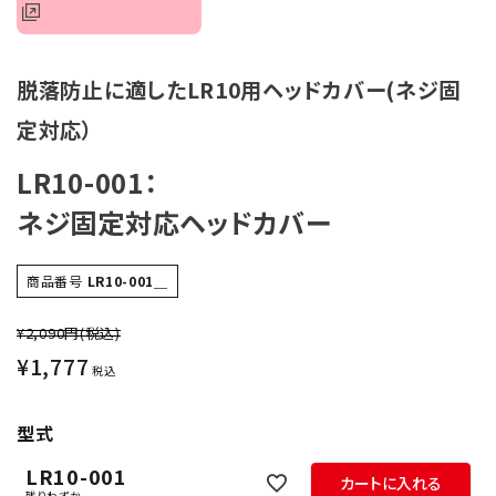
オプション
補修パーツ
脱落防止に適したLR10用ヘッドカバー(ネジ固
定対応）
製品選定の仕方
LR10-001：
ガイドライン
ネジ固定対応ヘッドカバー
パトライトカタログ
商品番号
LR10-001＿
¥2,090円
(税込)
¥
1,777
税込
型式
LR10-001
カートに入れる
残りわずか