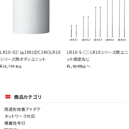
LR10-02：(φ100)(DC24V)LR10
LR10-S-□：LR10シリーズ用ユニ
シリーズ用ボディユニット
ット固定ねじ
¥
¥
〜
18,794
1,964
税込
税込
商品カテゴリ
用途別改善アイデア
ネットワーク対応
積層信号灯