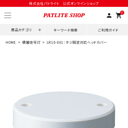
株式会社パトライト 公式オンラインショップ
0
person
shopping_cart
商品カテゴリ
キーワード検索
ご利用ガイド
HOME
積層信号灯
LR10-001：ネジ固定対応ヘッドカバー
領収書発行はこちら
ACCOUNT MENU
ようこそ ゲスト 様
meeting_room
person
ログイン
会員登録
用途別改善アイデア
ネットワーク対応