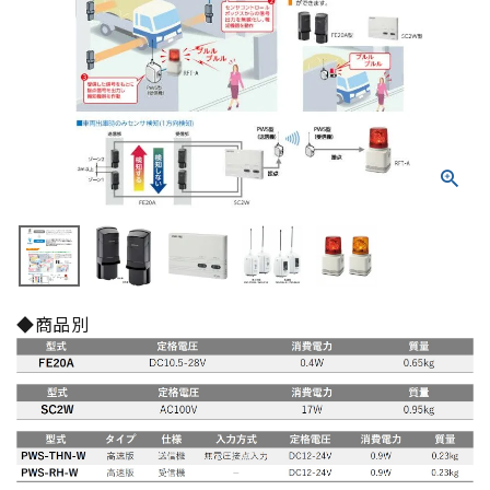
積層信号灯
回転灯
流線型
表示灯
光音一体型
音/音声
◆商品別
LED照明
センサ機器
散光式警光灯