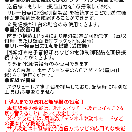
送信機にもリレー接点出力を1点搭載しており、
リレー接点に電源制御製品 を接続することで、送信機
側が無線到達を確認することができます。
※受信機が１台の場合のみ使用できます。
●屋外設置可能
防まつ構造ＩＰ５４により屋外設置が可能です。 （直取
付時、または壁面取付ブラケット使用時）
●リレー接点出力1点を搭載（受信機）
回転灯や電子音報知器などの電源制御製品を直接接
続することができます。
※外部電源供給時のみ使用できます。
※ＡＣ電源にはオプション品のＡＣアダプタ（屋内仕
様）をご使用ください。
●配線が簡単
スクリューレス端子台を採用しており、配線時に特別な
工具は必要ありません。
【 導入までの流れと無線機の設定 】
本無線機の機能は、設定スイッチ１・設定スイッチ２を
切り替えることによって設定します。
メイン設定では、周波数チャンネルや動作モードなど
の基本的な機能を設定し、
サブ設定は中継機能や通信方式などの応用的な機能