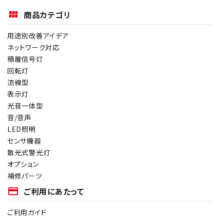
商品カテゴリ
用途別改善アイデア
ネットワーク対応
積層信号灯
回転灯
流線型
表示灯
光音一体型
音/音声
LED照明
センサ機器
散光式警光灯
オプション
補修パーツ
payment
ご利用にあたって
ご利用ガイド