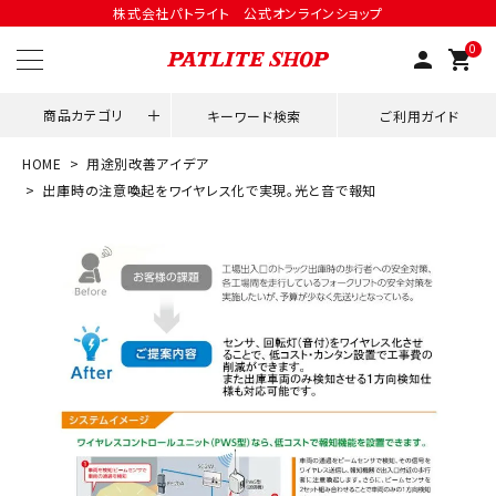
株式会社パトライト 公式オンラインショップ
0
person
shopping_cart
商品カテゴリ
キーワード検索
ご利用ガイド
HOME
用途別改善アイデア
領収書発行はこちら
出庫時の注意喚起をワイヤレス化で実現。光と音で報知
ACCOUNT MENU
ようこそ ゲスト 様
meeting_room
person
ログイン
会員登録
用途別改善アイデア
ネットワーク対応