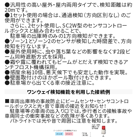
●汎用性の高い屋外・屋内両用タイプで、検知距離は約
20mです。
●1セット使用の場合は、通過検知（方向区別なし）のご
使用ができます。
さらに、2セット使用し、SC2W型のセンサコントロー
ルボックスと組み合わせることで、
駐車場の出庫時のみの1方向検知ができます。
●ゾーン1とゾーン2のセンサが検知した時間差で、方向
検知を行ないます。
●屋外使用時に、虫や落ち葉などの影響をなくす2段ビ
ーム同時遮断方式を採用。
●霜や露に覆われてもビームがとだえず検知できるア
ンチフロスト機構採用。
●感度余裕10倍、悪天候下でも安定した動作を実現。
●壁面取付けのほかポール取付けもできます。
●駐車場から出てくる車の接近注意に。
ワンウェイ検知機能を利用した接続例
■車両出庫時の事故防止にビームセンサ・センサコントロ
ールボックスと光・音で車両の接近をお知らせ！
駐車場等の車両の出入り口では、歩行者との接触事故や
車両同士の衝突事故などの危険が多くあります。
パトライトでは光や音で周囲に注意を報知します。