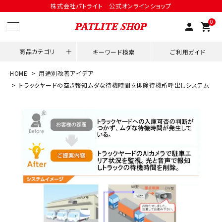
株式会社パトライト 公式オンラインショップ
0
person
shopping_cart
商品カテゴリ
キーワード検索
ご利用ガイド
HOME
用途別改善アイデア
領収書発行はこちら
トラックヤードの空き報知ムダな待機時間を排除待機所呼出しシステム
ACCOUNT MENU
ようこそ ゲスト 様
meeting_room
person
ログイン
会員登録
用途別改善アイデア
ネットワーク対応