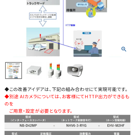
積層信号灯
回転灯
流線型
表示灯
光音一体型
音/音声
◆この改善アイデアは、下記の組み合わせにて実現可能です。
◆別途 AIカメラについては、お客様にてHTTP出力ができるも
LED照明
のを
ご用意・設定が必要となります。
センサ機器
散光式警光灯