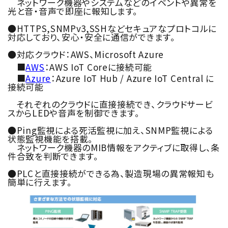
ネットワーク機器やシステムなどのイベントや異常を
光と音・音声で即座に報知します。
●HTTPS,SNMPv3,SSHなどセキュアなプロトコルに
対応しており、安心・安全に通信ができます。
●対応クラウド：AWS、Microsoft Azure
■
AWS
：AWS IoT Coreに接続可能
■
Azure
：Azure IoT Hub / Azure IoT Central に
接続可能
それぞれのクラウドに直接接続でき、クラウドサービ
スからLEDや音声を制御できます。
●Ping監視による死活監視に加え、SNMP監視による
状態監視機能を搭載。
ネットワーク機器のMIB情報をアクティブに取得し、条
件合致を判断できます。
●PLCと直接接続ができる為、製造現場の異常報知も
簡単に行えます。