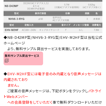
オプション
補修パーツ
製品選定の仕方
◆NB-D42MP型/NHV6-3-RYG型/EHV-M2HF型は当社公式
ガイドライン
ホームページ
より、無料サンプル貸出サービスを実施しております。
パトライトカタログ
無料サンプル貸出サービス
◆
EHV-M2HF型には電子音のみ内蔵となり音声メッセージは
内蔵されており
ません。
ご提案の音声メッセージは、下記ボタンをクリックし
パトライ
トWebメンバー
への会員登録をしていただく
事で無料ダウンロードいただけ