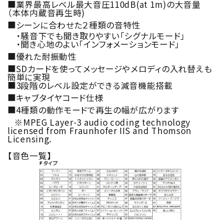
■業界最高レベル最大音圧110dB(at 1m)の大音量
（本体内蔵音再生時)
■シーンに合わせた２種類の音特性
・騒音下でも聞き取りやすい「シグナルモード」
・聞き心地のよい「インフォメーションモード」
■優れた耐振動性
■SDカードを使ってメッセージやメロディの入れ替えも
簡単に実現
■3段階のレベル設定ができる減音機能搭載
■キャブタイヤコード仕様
■4種類の動作モードで再生の幅が広がります
※MPEG Layer-3 audio coding technology
licensed from Fraunhofer IIS and Thomson
Licensing.
【音色一覧】