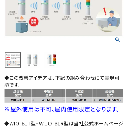
積層信号灯
回転灯
流線型
表示灯
光音一体型
◆この改善アイデアは、下記の組み合わせにて実現可
音/音声
能です。
LED照明
センサ機器
※屋外使用は不可、屋内使用限定となります。
散光式警光灯
◆WIO-B1T型・ＷＩＯ-B1R型は当社公式ホームページ