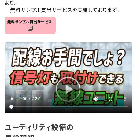
より、
オプション
無料サンプル貸出サービスを実施しております。
無料サンプル貸出サービス
補修パーツ
製品選定の仕方
ガイドライン
パトライトカタログ
ユーティリティ設備の