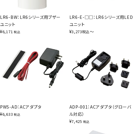
LR6-BW：LR6シリーズ用ブザー
LR6-E-□□：LR6シリーズ用LED
ユニット
ユニット
¥
¥
〜
6,171
3,273
税込
税込
PWS-AD：ACアダプタ
ADP-001：ACアダプタ（グローバ
¥
ル対応）
6,633
税込
¥
7,425
税込