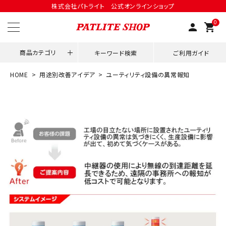
株式会社パトライト 公式オンラインショップ
0
person
shopping_cart
商品カテゴリ
キーワード検索
ご利用ガイド
HOME
用途別改善アイデア
ユーティリティ設備の異常報知
領収書発行はこちら
ACCOUNT MENU
ようこそ ゲスト 様
meeting_room
person
ログイン
会員登録
用途別改善アイデア
ネットワーク対応