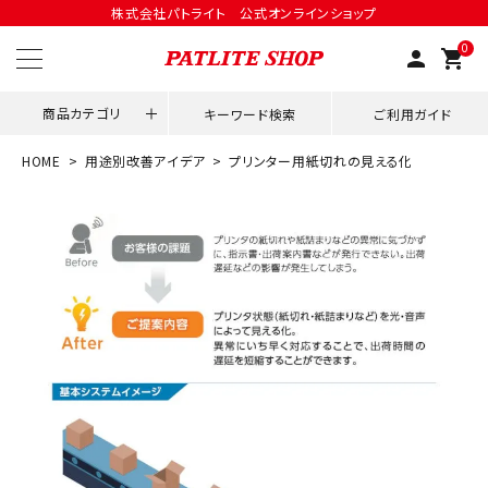
株式会社パトライト 公式オンラインショップ
0
person
shopping_cart
商品カテゴリ
キーワード検索
ご利用ガイド
HOME
用途別改善アイデア
プリンター用紙切れの見える化
領収書発行はこちら
ACCOUNT MENU
ようこそ ゲスト 様
meeting_room
person
ログイン
会員登録
用途別改善アイデア
ネットワーク対応