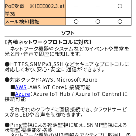
PoE受電 ※IEEE802.3.at
－
－
〇
準拠
メール検知機能
〇
〇
〇
ソフト
【各種ネットワークプロトコルに対応】
ネットワーク機器やシステムなどのイベントや異常を
光と音・音声で即座に報知します。
●HTTPS,SNMPv3,SSHなどセキュアなプロトコルに
対応しており、安心・安全に通信ができます。
●対応クラウド：AWS、Microsoft Azure
■
AWS
：AWS IoT Coreに接続可能
■
Azure
：Azure IoT Hub / Azure IoT Central に
接続可能
それぞれのクラウドに直接接続でき、クラウドサービ
スからLEDや音声を制御できます。
●Ping監視による死活監視に加え、SNMP監視による
状態監視機能を搭載。
ネットワーク機器のMIB情報をアクティブに取得し、条