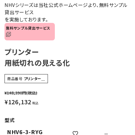
NHVシリーズは当社公式ホームページより、無料サンプル
オプション
貸出サービス
を実施しております。
補修パーツ
無料サンプル貸出サービス
製品選定の仕方
プリンター
ガイドライン
用紙切れの見える化
パトライトカタログ
商品番号
プリンター＿
¥148,390円
(税込)
¥
126,132
税込
型式
NHV6-3-RYG
—