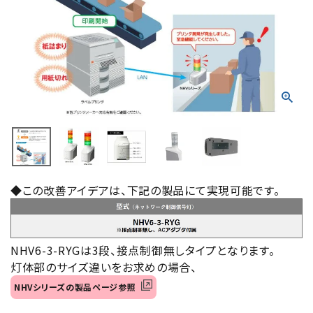
積層信号灯
回転灯
流線型
表示灯
光音一体型
音/音声
◆この改善アイデアは、下記の製品にて実現可能です。
LED照明
NHV6-3-RYGは3段、接点制御無しタイプとなります。
センサ機器
灯体部のサイズ違いをお求めの場合、
NHVシリーズの製品ページ参照
散光式警光灯