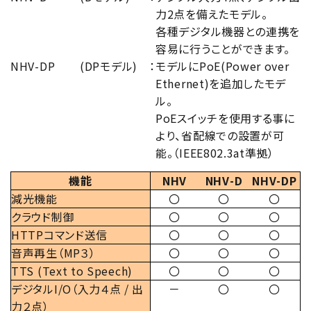
力2点を備えたモデル。
各種デジタル機器との連携を
容易に行うことができます。
NHV-DP
(DPモデル)
：
モデルにPoE(Power over
Ethernet)を追加したモデ
ル。
PoEスイッチを使用する事に
より、省配線での設置が可
能。（IEEE802.3at準拠）
機能
NHV
NHV-D
NHV-DP
減光機能
〇
〇
〇
クラウド制御
〇
〇
〇
HTTPコマンド送信
〇
〇
〇
音声再生（MP３）
〇
〇
〇
TTS (Text to Speech)
〇
〇
〇
デジタルI/O（入力４点 / 出
－
〇
〇
力２点）