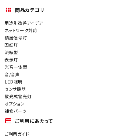
商品カテゴリ
用途別改善アイデア
ネットワーク対応
積層信号灯
回転灯
流線型
表示灯
光音一体型
音/音声
LED照明
センサ機器
散光式警光灯
オプション
補修パーツ
payment
ご利用にあたって
ご利用ガイド