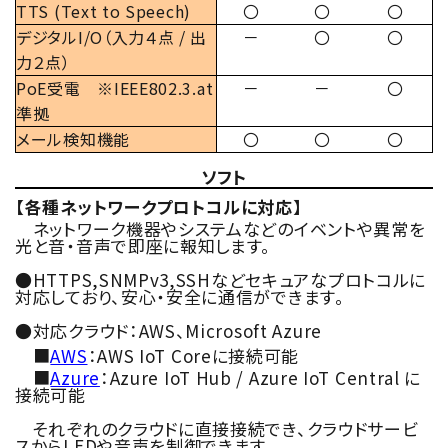
TTS (Text to Speech)
〇
〇
〇
デジタルI/O（入力４点 / 出
－
〇
〇
力２点）
PoE受電 ※IEEE802.3.at
－
－
〇
準拠
メール検知機能
〇
〇
〇
ソフト
【各種ネットワークプロトコルに対応】
ネットワーク機器やシステムなどのイベントや異常を
光と音・音声で即座に報知します。
●HTTPS,SNMPv3,SSHなどセキュアなプロトコルに
対応しており、安心・安全に通信ができます。
●対応クラウド：AWS、Microsoft Azure
■
AWS
：AWS IoT Coreに接続可能
■
Azure
：Azure IoT Hub / Azure IoT Central に
接続可能
それぞれのクラウドに直接接続でき、クラウドサービ
スからLEDや音声を制御できます。