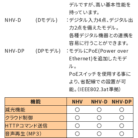
デルですが、高い基本性能を
持っています。
NHV-D
(Dモデル)
：
デジタル入力4点、デジタル出
力2点を備えたモデル。
各種デジタル機器との連携を
容易に行うことができます。
NHV-DP
(DPモデル)
：
モデルにPoE(Power over
Ethernet)を追加したモデ
ル。
PoEスイッチを使用する事に
より、省配線での設置が可
能。（IEEE802.3at準拠）
機能
NHV
NHV-D
NHV-DP
減光機能
〇
〇
〇
クラウド制御
〇
〇
〇
HTTPコマンド送信
〇
〇
〇
音声再生（MP３）
〇
〇
〇