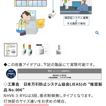
積層信号灯
回転灯
流線型
表示灯
光音一体型
音/音声
◆この改善アイデアは、下記の製品にて実現可能です。
LED照明
◇工業会 日本万引防止システム協会(JEAS)の “推奨製
センサ機器
品 No.006”
NHV6-3-RYGは3段、接点制御無しタイプとなります。
散光式警光灯
灯体部のサイズ違いをお求めの場合、