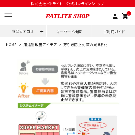
株式会社パトライト 公式オンラインショップ
0
person
shopping_cart
商品カテゴリ
キーワード検索
ご利用ガイド
HOME
用途別改善アイデア
万引き防止対策の見える化
領収書発行はこちら
ACCOUNT MENU
ようこそ ゲスト 様
meeting_room
person
ログイン
会員登録
用途別改善アイデア
ネットワーク対応