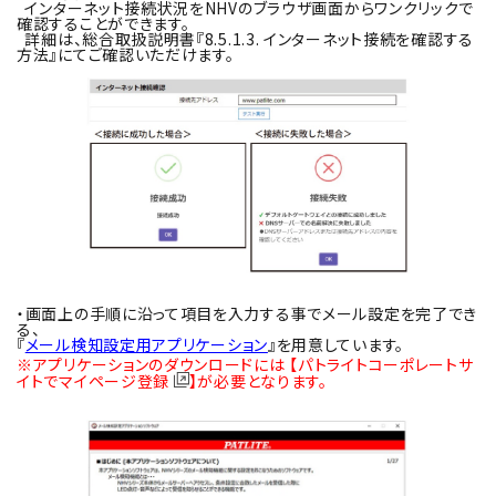
インターネット接続状況をNHVのブラウザ画面からワンクリックで
確認することができます。
詳細は、総合取扱説明書『8.5.1.3. インターネット接続を確認する
方法』にてご確認いただけます。
・画面上の手順に沿って項目を入力する事でメール設定を完了でき
る、
『
メール検知設定用アプリケーション
』を用意しています。
※アプリケーションのダウンロードには
【パトライトコーポレートサ
イトでマイページ登録
】
が必要となります。