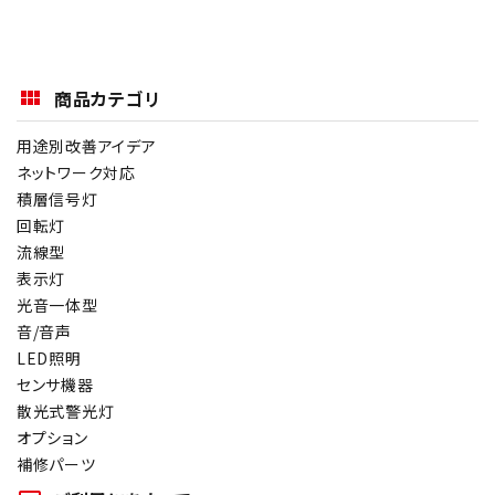
商品カテゴリ
用途別改善アイデア
ネットワーク対応
積層信号灯
回転灯
流線型
表示灯
光音一体型
音/音声
LED照明
センサ機器
散光式警光灯
オプション
補修パーツ