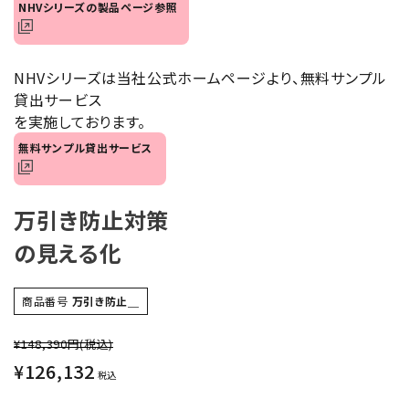
NHVシリーズの製品ページ参照
オプション
補修パーツ
NHVシリーズは当社公式ホームページより、無料サンプル
貸出サービス
製品選定の仕方
を実施しております。
無料サンプル貸出サービス
ガイドライン
パトライトカタログ
万引き防止対策
の見える化
商品番号
万引き防止＿
¥148,390円
(税込)
¥
126,132
税込