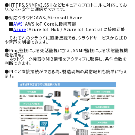
●HTTPS,SNMPv3,SSHなどセキュアなプロトコルに対応してお
り、安心・安全に通信ができます。
●対応クラウド：AWS、Microsoft Azure
■
AWS
：AWS IoT Coreに接続可能
■
Azure
：Azure IoT Hub / Azure IoT Central に接続可能
それぞれのクラウドに直接接続でき、クラウドサービスからLED
や音声を制御できます。
●Ping監視
による死活監視に加え、SNMP監視による状態監視機
能を搭載。
ネットワーク機器のMIB情報をアクティブに取得し、条件合致を
判断できます。
●PLCと直接接続ができる為、製造現場の異常報知も簡単に行え
ます。