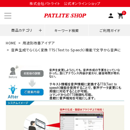
株式会社パトライト 公式オンラインショップ
0
person
shopping_cart
商品カテゴリ
キーワード検索
ご利用ガイド
HOME
用途別改善アイデア
領収書発行はこちら
音声生成でらくらく変換 TTS（Text to Speech）機能で文字から音声に
ACCOUNT MENU
ようこそ ゲスト 様
meeting_room
person
ログイン
会員登録
用途別改善アイデア
ネットワーク対応