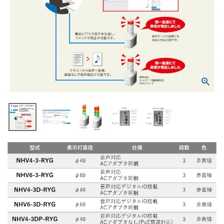
積層信号灯
回転灯
流線型
表示灯
光音一体型
音/音声
LED照明
センサ機器
散光式警光灯