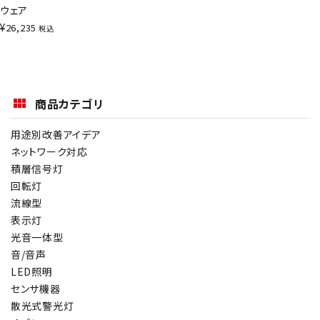
ウェア
¥
26,235
税込
商品カテゴリ
用途別改善アイデア
ネットワーク対応
積層信号灯
回転灯
流線型
表示灯
光音一体型
音/音声
LED照明
センサ機器
散光式警光灯