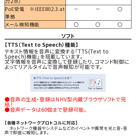
力２点）
PoE受電 ※IEEE802.3.at
－
－
〇
準拠
メール検知機能
〇
〇
〇
ソフト
【TTS（Text to Speech）機能】
テキスト情報を音声に変換する「TTS(Text to
Speech)機能」を搭載しています。
文字情報を音声に変換して登録したり、コマンド制御に
よってリアルタイムで音声報知が可能です。
●音声の生成・登録はNHV型内蔵ブラウザソフトで完
結！
●音声データは60個まで登録可能。
【各種ネットワークプロトコルに対応】
ネットワーク機器やシステムなどのイベントや異常を光と音・音
声で即座に報知します。