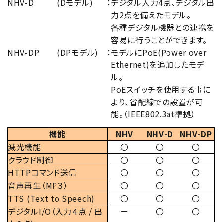
NHV-D
(Dモデル)
：
デジタル入力4点、デジタル出
力2点を備えたモデル。
各種デジタル機器との連携を
容易に行うことができます。
NHV-DP
(DPモデル)
：
モデルにPoE(Power over
Ethernet)を追加したモデ
ル。
PoEスイッチを使用する事に
より、省配線での設置が可
能。（IEEE802.3at準拠）
機能
NHV
NHV-D
NHV-DP
減光機能
〇
〇
〇
クラウド制御
〇
〇
〇
HTTPコマンド送信
〇
〇
〇
音声再生（MP３）
〇
〇
〇
TTS (Text to Speech)
〇
〇
〇
デジタルI/O（入力４点 / 出
－
〇
〇