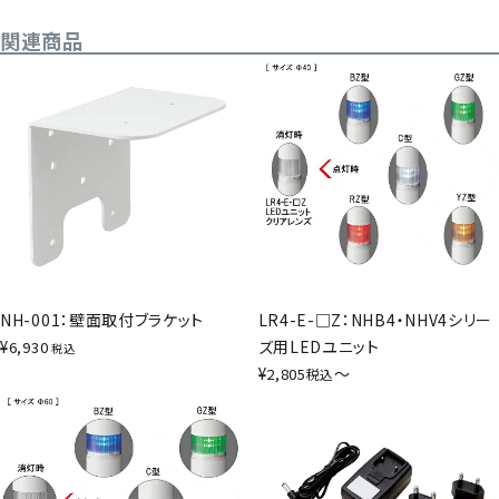
関連商品
NH-001：壁面取付ブラケット
LR4-E-□Z：NHB4・NHV4シリー
¥
ズ用LEDユニット
6,930
税込
¥
〜
2,805
税込