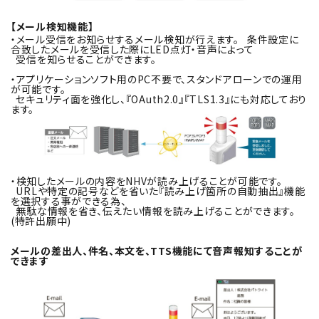
【メール検知機能】
・メール受信をお知らせするメール検知が行えます。 条件設定に
合致したメールを受信した際にLED点灯・音声によって
受信を知らせることができます。
・アプリケーションソフト用のPC不要で、スタンドアローンでの運用
が可能です。
セキュリティ面を強化し、『OAuth2.0』『TLS1.3』にも対応しており
ます。
・検知したメールの内容をNHVが読み上げることが可能です。
URLや特定の記号などを省いた『読み上げ箇所の自動抽出』機能
を選択する事ができる為、
無駄な情報を省き、伝えたい情報を読み上げることができます。
(特許出願中)
メールの差出人、件名、本文を、TTS機能にて音声報知することが
できます