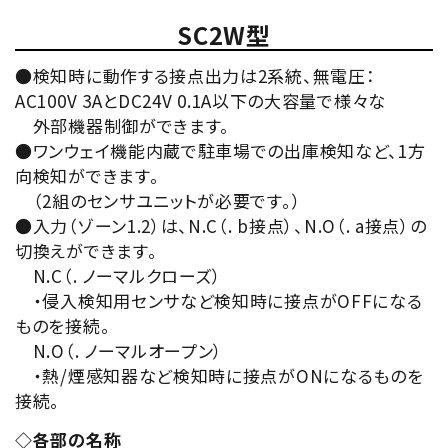
SC2W型
●検知時に動作する接点出力は2系統、無電圧：
AC100V 3AとDC24V 0.1A以下の大容量で様々な
外部機器制御ができます。
●ワンウェイ機能内蔵で駐車場での出庫検知など、1方
向検知ができます。
（2組のセンサユニットが必要です。）
●入力（ゾーン1.2）は、N.C（. b接点）、N.O（. a接点）の
切換えができます。
N.C（. ノーマルクローズ）
・侵入検知用センサなど検知時に接点がOFFになる
ものを接続。
N.O（. ノーマルオープン）
・熱/煙感知器など検知時に接点がONになるものを
接続。
◇各部の名称