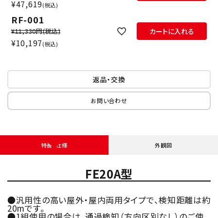
¥
47,619
税込
RF-001
¥11,330円
(税込)
カートに入れる
¥
10,197
税込
返品・交換
お問い合わせ
特長・仕様
外観図
FE20A型
●汎用性の高い屋外・屋内両用タイプで、検知距離は約
20mです。
●1組使用の場合は、通過検知（方向区別なし）のご使