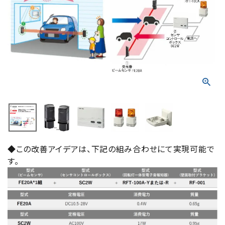
積層信号灯
回転灯
流線型
表示灯
光音一体型
音/音声
◆この改善アイデアは、下記の組み合わせにて実現可能で
す。
LED照明
センサ機器
散光式警光灯