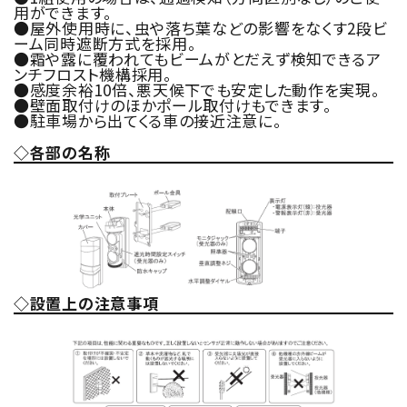
用ができます。
●屋外使用時に、虫や落ち葉などの影響をなくす2段ビ
ーム同時遮断方式を採用。
●霜や露に覆われてもビームがとだえず検知できるア
ンチフロスト機構採用。
●感度余裕10倍、悪天候下でも安定した動作を実現。
●壁面取付けのほかポール取付けもできます。
●駐車場から出てくる車の接近注意に。
◇各部の名称
◇設置上の注意事項