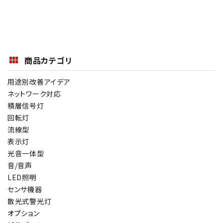
商品カテゴリ
用途別改善アイデア
ネットワーク対応
積層信号灯
回転灯
流線型
表示灯
光音一体型
音/音声
LED照明
センサ機器
散光式警光灯
オプション