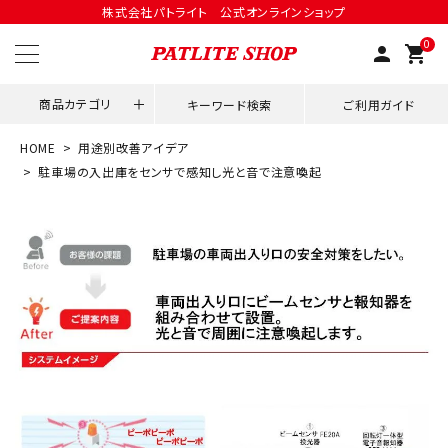
株式会社パトライト 公式オンラインショップ
0
person
shopping_cart
商品カテゴリ
キーワード検索
ご利用ガイド
HOME
用途別改善アイデア
領収書発行はこちら
駐車場の入出庫をセンサで感知し光と音で注意喚起
ACCOUNT MENU
ようこそ ゲスト 様
meeting_room
person
ログイン
会員登録
用途別改善アイデア
ネットワーク対応