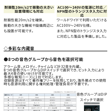
耐振性20m/s2で振動の大きい
AC100～240Vの電源に対応／
設置環境にも対応
NPN型のトランジスタ入力に対
応
耐振性能20m/s2を確保。
ワールドワイドで利用いただける
振動の大きな機械や設備周辺に
AC100V～240V仕様。
も設置が可能です。
また、NPN型のトランジスタ入力
に対応した製品を準備しました。
◇多彩な内蔵音
●8つの音色グループから音色を選択可能
アラーム音、メロディ、チャイムなど計32音を内蔵。
8つの音色グループからDIPスイッチで選択でき、ビット入力により
最大4音の使い分けが可能です。
多様な報知ニーズに1台で対応します。
収録音源はすべて著作権フリーを採用しており、海外拠点での使用
時も音源利用に関する権利処理・管理負荷が不要です。
音色グループはDIP
スイッチで選択