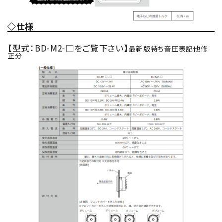
◇仕様
【型式：BD-M2-□をご覧下さい】
最新版待ち音圧表記他修
正分