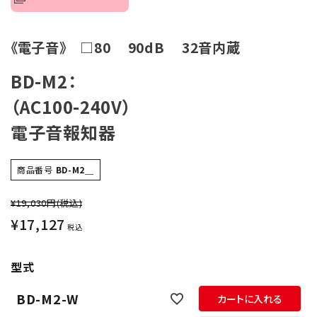
オプション
《電子音》 □80 90dB 32音内蔵
補修パーツ
BD-M2：
製品選定の仕方
（AC100-240V）
ガイドライン
電子音報知器
パトライトカタログ
商品番号
BD-M2＿
¥19,030円
(税込)
¥
17,127
税込
型式
BD-M2-W
カートに入れる