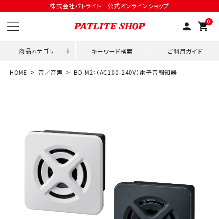
株式会社パトライト 公式オンラインショップ
0
person
shopping_cart
商品カテゴリ
キーワード検索
ご利用ガイド
HOME
音／音声
BD-M2：（AC100-240V）電子音報知器
領収書発行はこちら
ACCOUNT MENU
ようこそ ゲスト 様
meeting_room
person
ログイン
会員登録
用途別改善アイデア
ネットワーク対応