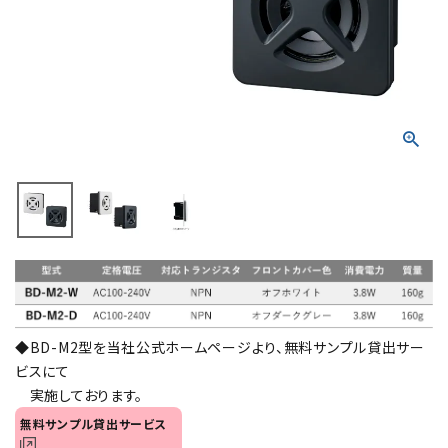
積層信号灯
回転灯
流線型
表示灯
光音一体型
音/音声
LED照明
◆BD-M2型を当社公式ホームページより、無料サンプル貸出サー
センサ機器
ビスにて
実施しております。
散光式警光灯
無料サンプル貸出サービス