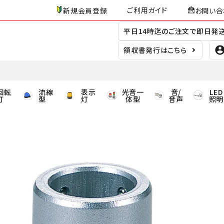
ご利用ガイド
新規会員登録
お問い合
平日14時迄のご注文で即日発
領収書発行はこちら
回転
流線
表示
光音一
音/
LED
灯
型
灯
体型
音声
照明