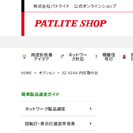
株式会社パトライト 公式オンラインショップ
用途別改善
ネットワー
積層信
アイデア
ク対応
号灯
HOME
オプション
SZ-016A：円形取付台
領収書発行はこちら
簡単製品選定ガイド
ACCOUNT MENU
ようこそ ゲスト 様
ネットワーク製品選定
meeting_room
person
ログイン
会員登録
回転灯・表示灯選定早見表