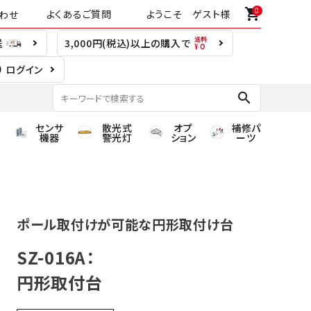
0
shopping_cart
よくあるご質問
ようこそ ゲスト様
わせ
送
3,000円(税込)以上の購入で
ログイン
search
センサ
散光式
オプ
補修パ
機器
警光灯
ション
ーツ
ポール取付けが可能な円形取付け台
SZ-016A：
円形取付台