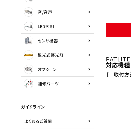
センサ機器
音/音声
散光式警光灯
LED照明
オプション
センサ機器
補修パーツ
散光式警光灯
PATLIT
対応機種：L
製品選定の仕方
オプション
［ 取付方
ガイドライン
補修パーツ
パトライトカタログ
ガイドライン
よくあるご質問