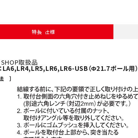
特長・仕様
E SHOP取扱品
A6,LR4,LR5,LR6,LR6-USB（Φ21.7ポール用
法 ］