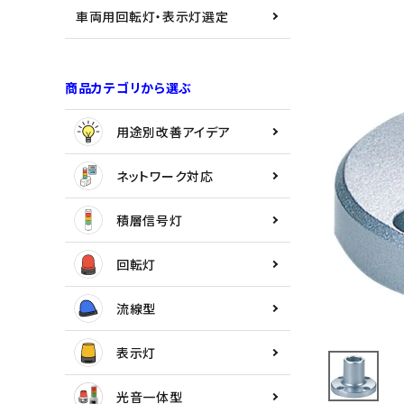
用途別改善アイデア
車両用回転灯・表示灯選定
ネットワーク対応
商品カテゴリから選ぶ
積層信号灯
用途別改善アイデア
回転灯
ネットワーク対応
流線型
積層信号灯
表示灯
回転灯
光音一体型
流線型
音/音声
表示灯
LED照明
光音一体型