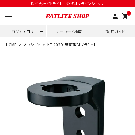
株式会社パトライト 公式オンラインショップ
0
person
shopping_cart
商品カテゴリ
キーワード検索
ご利用ガイド
HOME
オプション
NE-002D：壁面取付ブラケット
領収書発行はこちら
ACCOUNT MENU
ようこそ ゲスト 様
meeting_room
person
ログイン
会員登録
用途別改善アイデア
ネットワーク対応