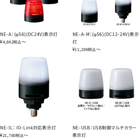
NE-A：(φ56)(DC24V)表示灯
NE-A-M：(φ56)(DC12-24V)表示
¥
〜
灯
4,862
税込
¥
〜
11,286
税込
NE-IL： IO-Link対応表示灯
NE-USB：USB制御マルチカラー
¥
〜
表示灯
21,780
税込