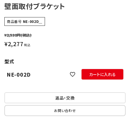
壁面取付ブラケット
オプション
商品番号
NE-002D＿
補修パーツ
¥2,530円
(税込)
製品選定の仕方
¥
2,277
税込
ガイドライン
型式
パトライトカタログ
NE-002D
カートに入れる
返品・交換
お問い合わせ