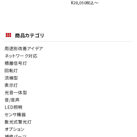
¥
〜
28,050
税込
商品カテゴリ
用途別改善アイデア
ネットワーク対応
積層信号灯
回転灯
流線型
表示灯
光音一体型
音/音声
LED照明
センサ機器
散光式警光灯
オプション
補修パーツ