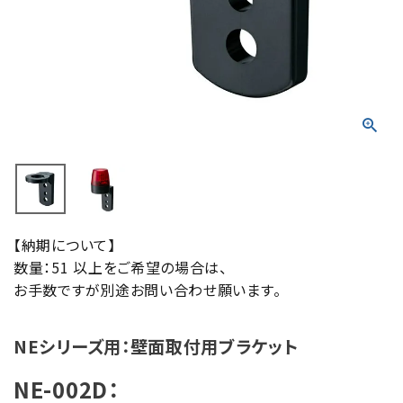
積層信号灯
回転灯
流線型
表示灯
光音一体型
音/音声
【納期について】
数量：51 以上をご希望の場合は、
お手数ですが別途お問い合わせ願います。
LED照明
センサ機器
NEシリーズ用：壁面取付用ブラケット
散光式警光灯
NE-002D：