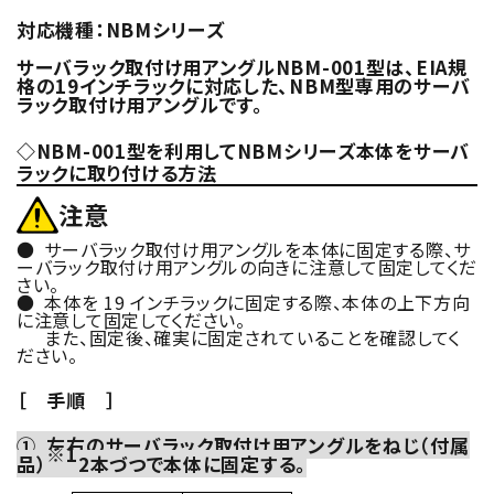
対応機種：NBMシリーズ
サーバラック取付け用アングルNBM-001型は、EIA規
格の19インチラックに対応した、NBM型専用のサーバ
ラック取付け用アングルです。
◇NBM-001型を利用してNBMシリーズ本体をサーバ
ラックに取り付ける方法
注意
● サーバラック取付け用アングルを本体に固定する際、サ
ーバラック取付け用アングルの向きに注意して固定してくだ
さい。
● 本体を 19 インチラックに固定する際、本体の上下方向
に注意して固定してください。
また、固定後、確実に固定されていることを確認してく
ださい。
［ 手順 ］
① 左右のサーバラック取付け用アングルをねじ（付属
※1
品）
2本づつで本体に固定する。