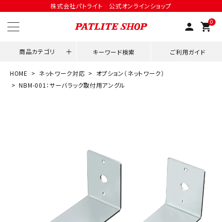
株式会社パトライト 公式オンラインショップ
0
person
shopping_cart
商品カテゴリ
キーワード検索
ご利用ガイド
HOME
ネットワーク対応
オプション（ネットワーク）
領収書発行はこちら
NBM-001：サーバラック取付用アングル
ACCOUNT MENU
ようこそ ゲスト 様
meeting_room
person
ログイン
会員登録
用途別改善アイデア
ネットワーク対応