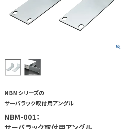
積層信号灯
回転灯
流線型
表示灯
光音一体型
音/音声
NBMシリーズの
LED照明
サーバラック取付用アングル
センサ機器
NBM-001：
散光式警光灯
サーバラック取付用アングル