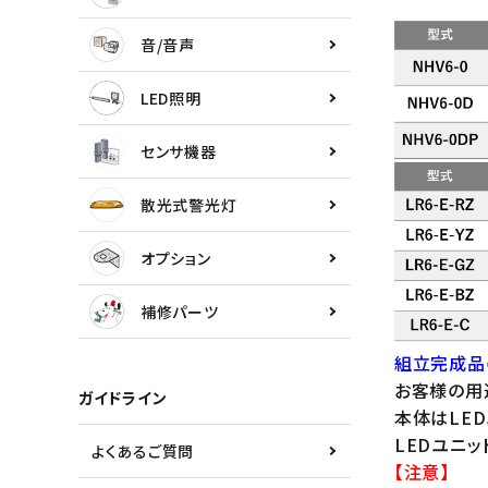
センサ機器
音/音声
散光式警光灯
LED照明
オプション
センサ機器
補修パーツ
散光式警光灯
製品選定の仕方
オプション
ガイドライン
補修パーツ
パトライトカタログ
組立完成品
お客様の用
ガイドライン
本体はLE
LEDユニッ
よくあるご質問
【注意】