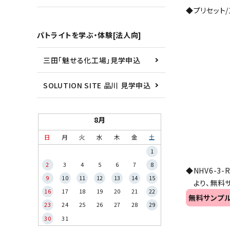
◆プリセット/
パトライトを学ぶ・体験[法人向]
三田「魅せる化工場」見学申込
SOLUTION SITE 品川 見学申込
8月
日
月
火
水
木
金
土
1
2
3
4
5
6
7
8
◆NHV6-3-
9
10
11
12
13
14
15
より、無料サ
16
17
18
19
20
21
22
無料サンプ
23
24
25
26
27
28
29
30
31