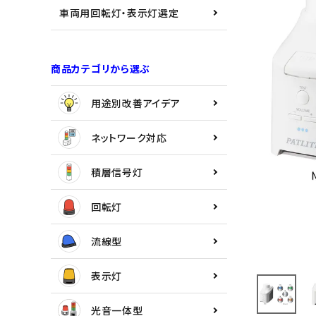
用途別改善アイデア
車両用回転灯・表示灯選定
ネットワーク対応
商品カテゴリから選ぶ
積層信号灯
用途別改善アイデア
回転灯
ネットワーク対応
流線型
積層信号灯
表示灯
回転灯
光音一体型
流線型
音/音声
表示灯
LED照明
光音一体型