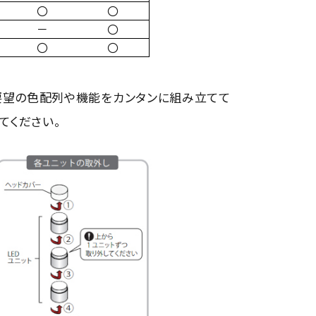
〇
〇
－
〇
〇
〇
ご要望の色配列や機能をカンタンに組み立てて
てください。