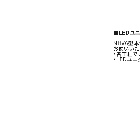
■LEDユ
NHV6型
お使いいた
・各工程で
・LEDユ