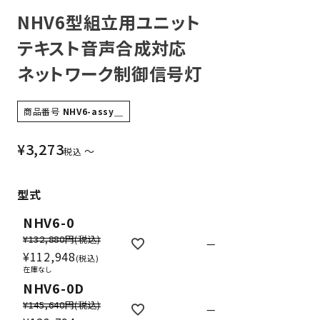
NHV6型組立用ユニット
テキスト音声合成対応
ネットワーク制御信号灯
商品番号
NHV6-assy＿
¥
3,273
〜
税込
型式
NHV6-0
¥132,880円
(税込)
—
¥
112,948
税込
在庫なし
NHV6-0D
¥145,640円
(税込)
—