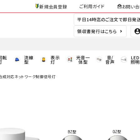
ご利用ガイド
新規会員登録
お問い合
平日14時迄のご注文で即日発
領収書発行はこちら
回転
流線
表示
光音一
音/
LED
灯
型
灯
体型
音声
照明
声合成対応ネットワーク制御信号灯