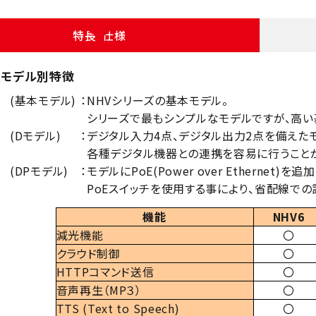
特長・仕様
型モデル別特徴
(基本モデル)
：
NHVシリーズの基本モデル。
シリーズで最もシンプルなモデルですが、高い
(Dモデル)
：
デジタル入力4点、デジタル出力2点を備えた
各種デジタル機器との連携を容易に行うことが
(DPモデル)
：
モデルにPoE(Power over Ethernet)を
PoEスイッチを使用する事により、省配線での設置が
機能
NHV6
減光機能
〇
クラウド制御
〇
HTTPコマンド送信
〇
音声再生（MP３）
〇
TTS (Text to Speech)
〇