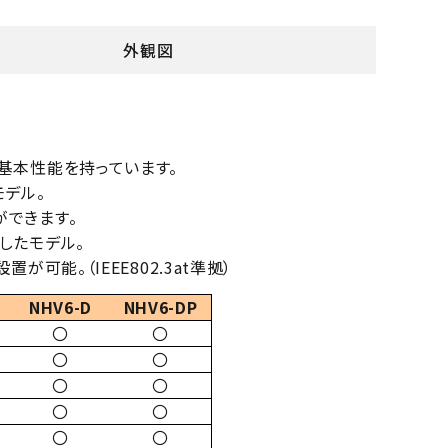
外観図
基本性能を持っています。
モデル。
できます。
追加したモデル。
可能。（IEEE802.3at準拠）
NHV6-D
NHV6-DP
〇
〇
〇
〇
〇
〇
〇
〇
〇
〇