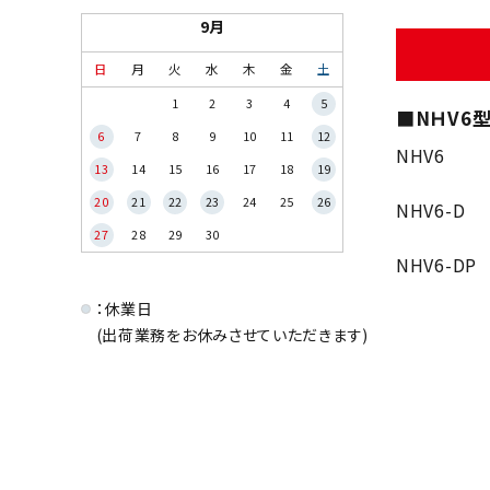
9月
日
月
火
水
木
金
土
1
2
3
4
5
■NＨV6
6
7
8
9
10
11
12
NHV6
13
14
15
16
17
18
19
20
21
22
23
24
25
26
NHV6-D
27
28
29
30
NHV6-DP
：休業日
(出荷業務をお休みさせていただきます)