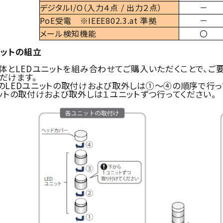
デジタルI/O（入力４点 / 出力２点）
－
PoE受電 ※IEEE802.3.at 準拠
－
メール検知機能
〇
ニットの組立
本体とLEDユニットを組み合わせてご購入いただくことで、
だけます。
のLEDユニットの取付けおよび取外しは①～④の順序で行っ
ニットの取付けおよび取外しは１ユニットずつ行ってください。