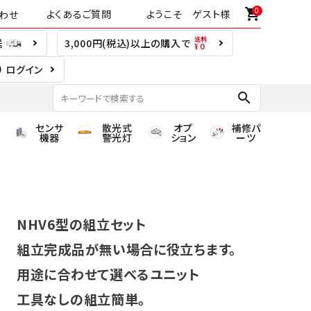
0
shopping_cart
よくあるご質問
ようこそ ゲスト様
わせ
送
3,000円(税込)以上の購入で
ログイン
search
センサ
散光式
オプ
補修パ
機器
警光灯
ション
ーツ
NHV6型の組立セット
組立完成品が無い場合に役立ちます。
用途に合わせて選べるユニット
工具なしの組立簡単。