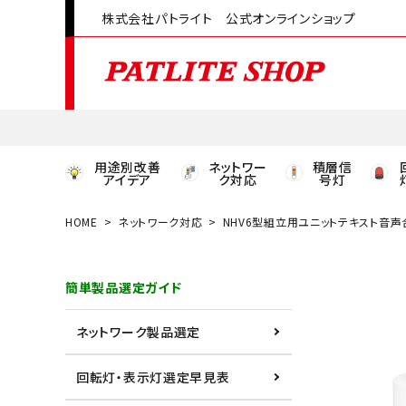
株式会社パトライト 公式オンラインショップ
用途別改善
ネットワー
積層信
アイデア
ク対応
号灯
HOME
ネットワーク対応
NHV6型組立用ユニットテキスト音
領収書発行はこちら
簡単製品選定ガイド
ACCOUNT MENU
ようこそ ゲスト 様
ネットワーク製品選定
meeting_room
person
ログイン
会員登録
回転灯・表示灯選定早見表