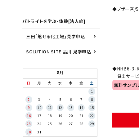
◆ブザー音/
パトライトを学ぶ・体験[法人向]
三田「魅せる化工場」見学申込
SOLUTION SITE 品川 見学申込
◆NHB6-
8月
貸出サービス
日
月
火
水
木
金
土
無料サンプ
1
2
3
4
5
6
7
8
9
10
11
12
13
14
15
16
17
18
19
20
21
22
23
24
25
26
27
28
29
30
31