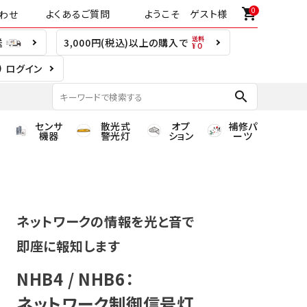
0
shopping_cart
よくあるご質問
ようこそ ゲスト様
わせ
送
3,000円(税込)以上の購入で
ログイン
search
センサ
散光式
オプ
補修パ
機器
警光灯
ション
ーツ
ネットワークの情報を光と音で
即座に報知します
NHB4 / NHB6：
ネットワーク制御信号灯