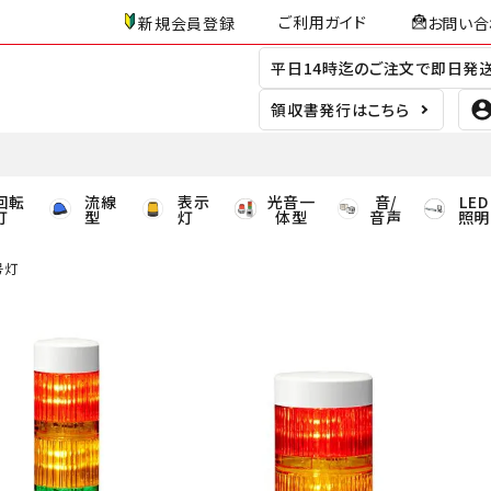
ご利用ガイド
新規会員登録
お問い合
平日14時迄のご注文で即日発
領収書発行はこちら
回転
流線
表示
光音一
音/
LED
灯
型
灯
体型
音声
照明
号灯