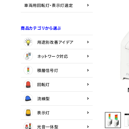
用途別改善アイデア
車両用回転灯・表示灯選定
ネットワーク対応
商品カテゴリから選ぶ
積層信号灯
用途別改善アイデア
回転灯
ネットワーク対応
流線型
積層信号灯
表示灯
回転灯
光音一体型
流線型
音/音声
表示灯
LED照明
光音一体型