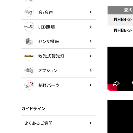
センサ機器
音/音声
散光式警光灯
LED照明
オプション
センサ機器
補修パーツ
散光式警光灯
製品選定の仕方
オプション
ガイドライン
補修パーツ
パトライトカタログ
ガイドライン
よくあるご質問