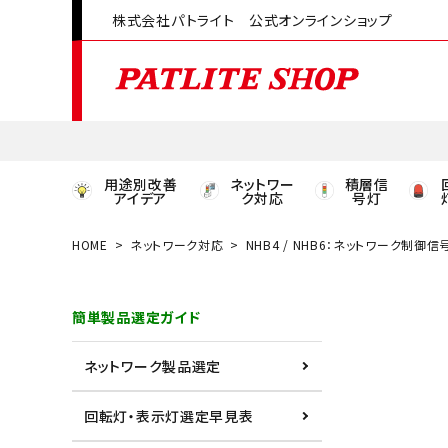
株式会社パトライト 公式オンラインショップ
用途別改善
ネットワー
積層信
アイデア
ク対応
号灯
HOME
ネットワーク対応
NHB4 / NHB6：ネットワーク制御信
領収書発行はこちら
簡単製品選定ガイド
ACCOUNT MENU
ようこそ ゲスト 様
ネットワーク製品選定
meeting_room
person
ログイン
会員登録
回転灯・表示灯選定早見表