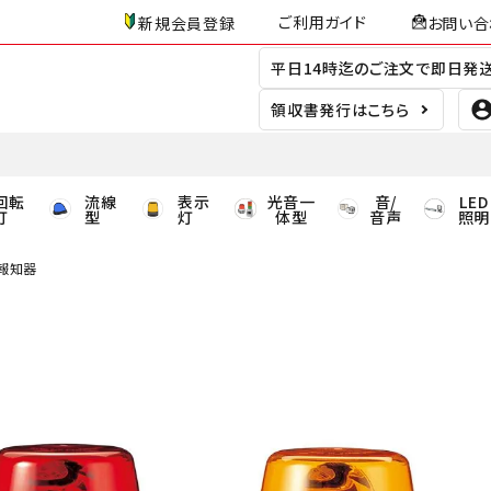
ご利用ガイド
新規会員登録
お問い合
平日14時迄のご注文で即日発
領収書発行はこちら
回転
流線
表示
光音一
音/
LED
灯
型
灯
体型
音声
照明
音報知器