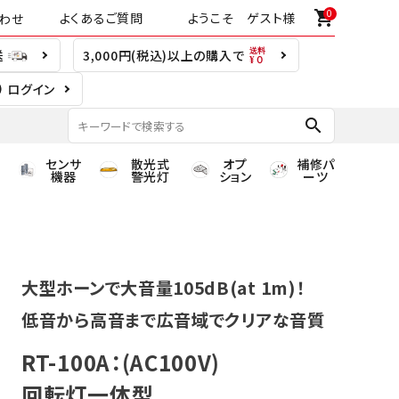
0
shopping_cart
よくあるご質問
ようこそ ゲスト様
わせ
送
3,000円(税込)以上の購入で
ログイン
search
センサ
散光式
オプ
補修パ
機器
警光灯
ション
ーツ
大型ホーンで大音量105dB(at 1m)！
低音から高音まで広音域でクリアな音質
RT-100A：(AC100V)
回転灯一体型