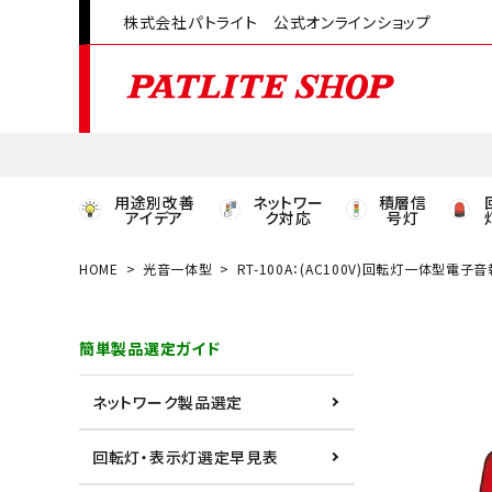
株式会社パトライト 公式オンラインショップ
用途別改善
ネットワー
積層信
アイデア
ク対応
号灯
HOME
光音一体型
RT-100A：(AC100V)回転灯一体型電子
領収書発行はこちら
簡単製品選定ガイド
ACCOUNT MENU
ようこそ ゲスト 様
ネットワーク製品選定
meeting_room
person
ログイン
会員登録
回転灯・表示灯選定早見表