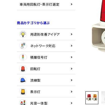
用途別改善アイデア
車両用回転灯・表示灯選定
ネットワーク対応
商品カテゴリから選ぶ
積層信号灯
用途別改善アイデア
回転灯
ネットワーク対応
流線型
積層信号灯
表示灯
回転灯
光音一体型
流線型
音/音声
表示灯
LED照明
光音一体型