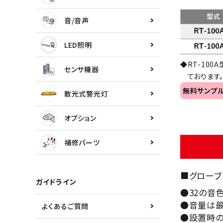
センサ機器
音/音声
散光式警光灯
LED照明
オプション
◆RT-10
センサ機器
ております
補修パーツ
無料サンプ
散光式警光灯
製品選定の仕方
オプション
ガイドライン
補修パーツ
パトライトカタログ
■グローブ
ガイドライン
●32の音
●音量は最
よくあるご質問
●設置時の