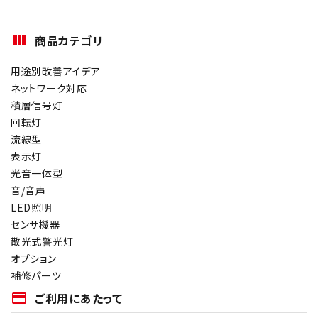
商品カテゴリ
用途別改善アイデア
ネットワーク対応
積層信号灯
回転灯
流線型
表示灯
光音一体型
音/音声
LED照明
センサ機器
散光式警光灯
オプション
補修パーツ
payment
ご利用にあたって