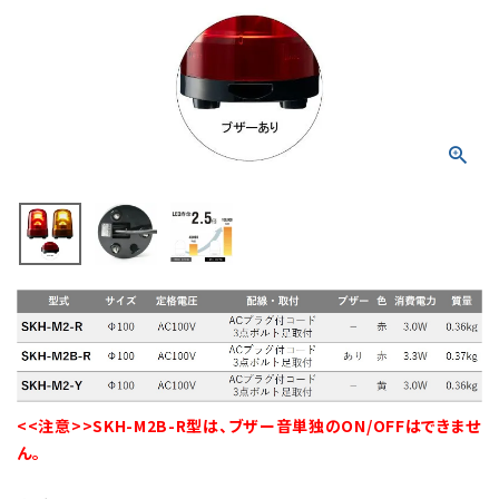
積層信号灯
回転灯
流線型
表示灯
光音一体型
音/音声
LED照明
センサ機器
<<注意>>SKH-M2B-R型は、ブザー音単独のON/OFFはできませ
ん。
散光式警光灯