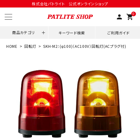
株式会社パトライト 公式オンラインショップ
0
person
shopping_cart
商品カテゴリ
キーワード検索
ご利用ガイド
HOME
回転灯
SKH-M2：(φ100)（AC100V）回転灯(ACプラグ付)
領収書発行はこちら
ACCOUNT MENU
ようこそ ゲスト 様
meeting_room
person
ログイン
会員登録
用途別改善アイデア
ネットワーク対応