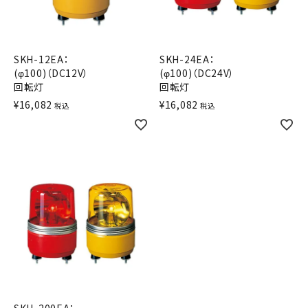
積層信号灯
回転灯
SKH-12EA：
SKH-24EA：
(φ100)（DC12V）
(φ100)（DC24V）
流線型
回転灯
回転灯
¥
16,082
¥
16,082
税込
税込
表示灯
光音一体型
音/音声
LED照明
センサ機器
散光式警光灯