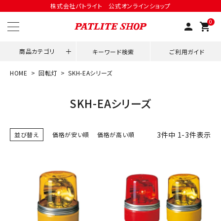
株式会社パトライト 公式オンラインショップ
0
person
shopping_cart
商品カテゴリ
キーワード検索
ご利用ガイド
HOME
回転灯
SKH-EAシリーズ
領収書発行はこちら
SKH-EAシリーズ
ACCOUNT MENU
ようこそ ゲスト 様
3
件中
1
-
3
件表示
並び替え
価格が安い順
価格が高い順
meeting_room
person
ログイン
会員登録
用途別改善アイデア
ネットワーク対応