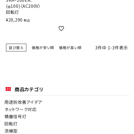
SKH-200EA：
(φ100)（AC200V）
オプション
回転灯
¥
20,290
税込
補修パーツ
製品選定の仕方
3
件中
1
-
3
件表示
並び替え
価格が安い順
価格が高い順
ガイドライン
パトライトカタログ
商品カテゴリ
用途別改善アイデア
ネットワーク対応
積層信号灯
回転灯
流線型