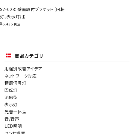
SZ-023：壁面取付ブラケット（回転
灯、表示灯用）
¥
6,435
税込
商品カテゴリ
用途別改善アイデア
ネットワーク対応
積層信号灯
回転灯
流線型
表示灯
光音一体型
音/音声
LED照明
センサ機器