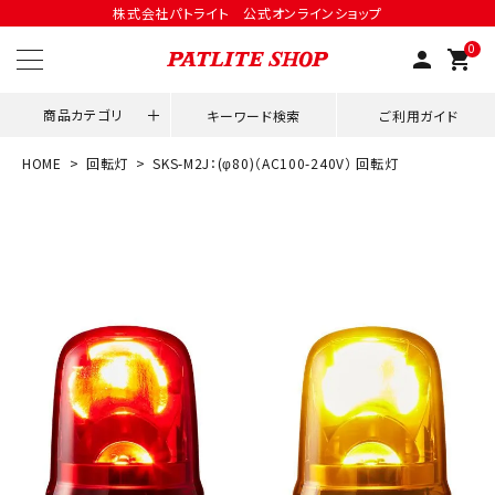
株式会社パトライト 公式オンラインショップ
0
person
shopping_cart
商品カテゴリ
キーワード検索
ご利用ガイド
HOME
回転灯
SKS-M2J：(φ80)（AC100-240V） 回転灯
領収書発行はこちら
ACCOUNT MENU
ようこそ ゲスト 様
meeting_room
person
ログイン
会員登録
用途別改善アイデア
ネットワーク対応