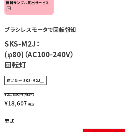
無料サンプル貸出サービス
オプション
補修パーツ
ブラシレスモータで回転報知
製品選定の仕方
SKS-M2J：
(φ80)（AC100-240V）
ガイドライン
回転灯
パトライトカタログ
商品番号
SKS-M2J＿
¥21,890円
(税込)
¥
18,607
税込
型式