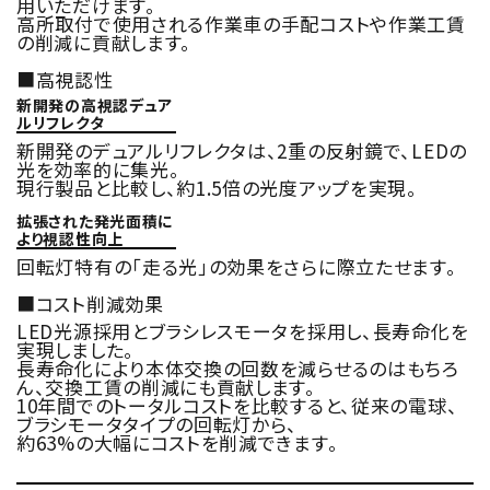
用いただけます。
高所取付で使用される作業車の手配コストや作業工賃
の削減に貢献します。
■高視認性
新開発の高視認デュア
ルリフレクタ
新開発のデュアルリフレクタは、2重の反射鏡で、LEDの
光を効率的に集光。
現行製品と比較し、約1.5倍の光度アップを実現。
拡張された発光面積に
より視認性向上
回転灯特有の「走る光」の効果をさらに際立たせます。
■コスト削減効果
LED光源採用とブラシレスモータを採用し、長寿命化を
実現しました。
長寿命化により本体交換の回数を減らせるのはもちろ
ん、交換工賃の削減にも貢献します。
10年間でのトータルコストを比較すると、従来の電球、
ブラシモータタイプの回転灯から、
約63%の大幅にコストを削減できます。