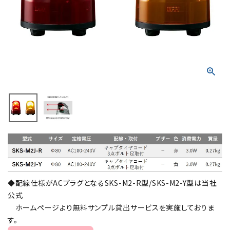
積層信号灯
回転灯
流線型
表示灯
光音一体型
音/音声
LED照明
◆配線仕様がACプラグとなるSKS-M2-R型/SKS-M2-Y型は当社
センサ機器
公式
ホームページより無料サンプル貸出サービスを実施しておりま
散光式警光灯
す。