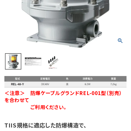
積層信号灯
回転灯
流線型
表示灯
光音一体型
音/音声
＜注意＞ 防爆ケーブルグランドREL-001型（別売）
LED照明
を合わせて
ご利用ください。
センサ機器
散光式警光灯
TIIS規格に適応した防爆構造で、