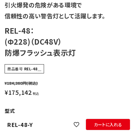
引火爆発の危険がある環境で
オプション
信頼性の高い警告灯として活躍します。
補修パーツ
REL-48：
製品選定の仕方
(Φ228)（DC48V）
防爆フラッシュ表示灯
ガイドライン
商品番号
REL-48＿
パトライトカタログ
¥184,360円
(税込)
¥
175,142
税込
型式
REL-48-Y
カートに入れる