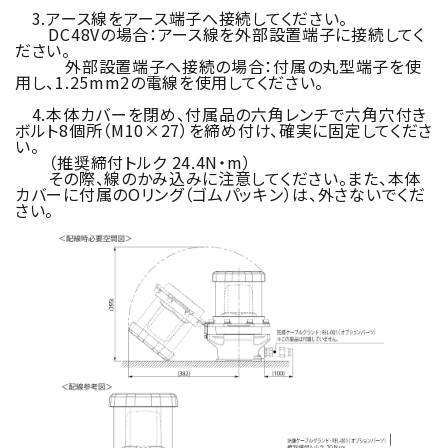
3.アース線をアース端子へ接続してください。
DC48Vの場合：アース線を外部設置端子に接続してく
ださい。
外部設置端子へ接続の場合：付属の丸型端子を使
用し、1.25mm2の電線を使用してください。
4.本体カバーを閉め、付属品の六角レンチで六角穴付き
ボルト8個所（M10×27）を締め付け、確実に固定してくださ
い。
（推奨締付トルク 24.4N・m）
その際、線のかみ込みに注意してください。また、本体
カバーに付属のOリング（ゴムパッキン）は、外さないでくだ
さい。