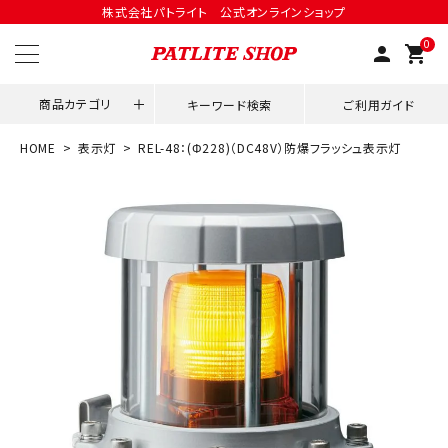
株式会社パトライト 公式オンラインショップ
0
person
shopping_cart
商品カテゴリ
キーワード検索
ご利用ガイド
HOME
表示灯
REL-48：(Φ228)（DC48V）防爆フラッシュ表示灯
領収書発行はこちら
ACCOUNT MENU
ようこそ ゲスト 様
meeting_room
person
ログイン
会員登録
用途別改善アイデア
ネットワーク対応