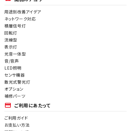
用途別改善アイデア
ネットワーク対応
積層信号灯
回転灯
流線型
表示灯
光音一体型
音/音声
LED照明
センサ機器
散光式警光灯
オプション
補修パーツ
payment
ご利用にあたって
ご利用ガイド
お支払い方法