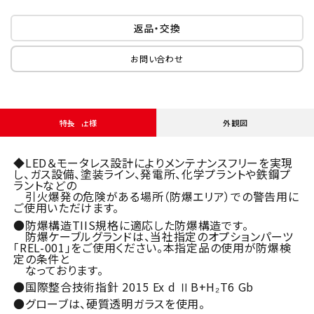
返品・交換
お問い合わせ
特長・仕様
外観図
◆LED＆モータレス設計によりメンテナンスフリーを実現
し、ガス設備、塗装ライン、発電所、化学プラントや鉄鋼プ
ラントなどの
引火爆発の危険がある場所（防爆エリア）での警告用に
ご使用いただけます。
●防爆構造TIIS規格に適応した防爆構造です。
防爆ケーブルグランドは、当社指定のオプションパーツ
「REL-001」をご使用ください。本指定品の使用が防爆検
定の条件と
なっております。
●国際整合技術指針 2015 Ex d ⅡB+H₂T6 Gb
●グローブは、硬質透明ガラスを使用。