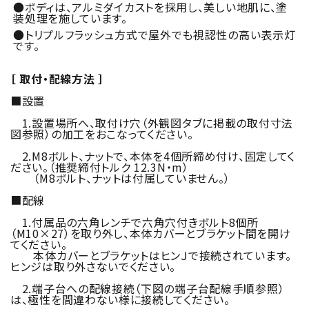
●ボディは、アルミダイカストを採用し、美しい地肌に、塗
装処理を施しています。
●トリプルフラッシュ方式で屋外でも視認性の高い表示灯
です。
［ 取付・配線方法 ］
■設置
1.設置場所へ、取付け穴（外観図タブに掲載の取付寸法
図参照）の加工をおこなってください。
2.M8ボルト、ナットで、本体を4個所締め付け、固定してく
ださい。（推奨締付トルク 12.3N・m）
（M8ボルト、ナットは付属していません。）
■配線
1.付属品の六角レンチで六角穴付きボルト8個所
（M10×27）を取り外し、本体カバーとブラケット間を開け
てください。
本体カバーとブラケットはヒンＪで接続されています。
ヒンジは取り外さないでください。
2.端子台への配線接続（下図の端子台配線手順参照）
は、極性を間違わない様に接続してください。