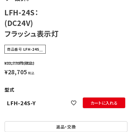
オプション
LFH-24S：
(DC24V)
補修パーツ
フラッシュ表示灯
製品選定の仕方
商品番号
LFH-24S＿
ガイドライン
¥33,770円
(税込)
パトライトカタログ
¥
28,705
税込
型式
LFH-24S-Y
カートに入れる
返品・交換