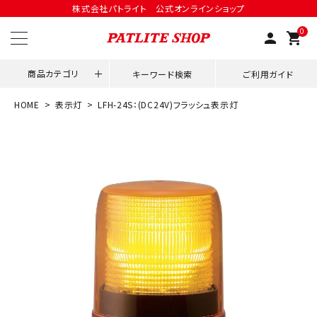
株式会社パトライト 公式オンラインショップ
0
person
shopping_cart
商品カテゴリ
キーワード検索
ご利用ガイド
HOME
表示灯
LFH-24S：(DC24V)フラッシュ表示灯
領収書発行はこちら
ACCOUNT MENU
ようこそ ゲスト 様
meeting_room
person
ログイン
会員登録
用途別改善アイデア
ネットワーク対応