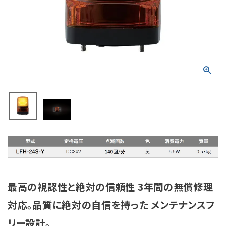
積層信号灯
回転灯
流線型
表示灯
光音一体型
音/音声
LED照明
最高の視認性と絶対の信頼性 3年間の無償修理
センサ機器
対応。品質に絶対の自信を持った メンテナンスフ
散光式警光灯
リー設計。