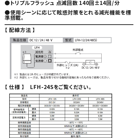
●トリプルフラッシュ 点滅回数 140回±14回/分
●使用シーンに応じて眩惑対策をとれる減光機能を標
準搭載。
【 配線方法 】
【 仕様 】 LFH-24Sをご覧ください。