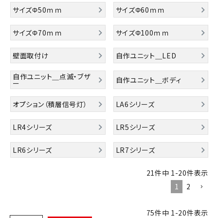
積層信号灯
サイズΦ50ｍｍ
サイズΦ60ｍｍ
回転灯
サイズΦ70ｍｍ
サイズΦ100ｍｍ
壁面取付け
自作ユニット＿LED
流線型
自作ユニット＿点滅・ブザ
自作ユニット＿ボディ
表示灯
ー
オプション（積層信号灯）
LA6シリーズ
光音一体型
LR4シリーズ
LR5シリーズ
音/音声
LR6シリーズ
LR7シリーズ
LED照明
21
件中
1
-
20
件表示
センサ機器
1
2
散光式警光灯
75
件中
1
-
20
件表示