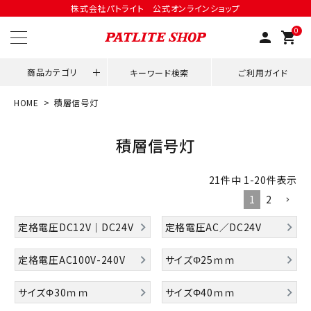
株式会社パトライト 公式オンラインショップ
0
person
shopping_cart
商品カテゴリ
キーワード検索
ご利用ガイド
HOME
積層信号灯
領収書発行はこちら
積層信号灯
ACCOUNT MENU
ようこそ ゲスト 様
21
件中
1
-
20
件表示
1
2
meeting_room
person
ログイン
会員登録
定格電圧DC12V｜DC24V
定格電圧AC／DC24V
用途別改善アイデア
定格電圧AC100V-240V
サイズΦ25ｍｍ
ネットワーク対応
サイズΦ30ｍｍ
サイズΦ40ｍｍ