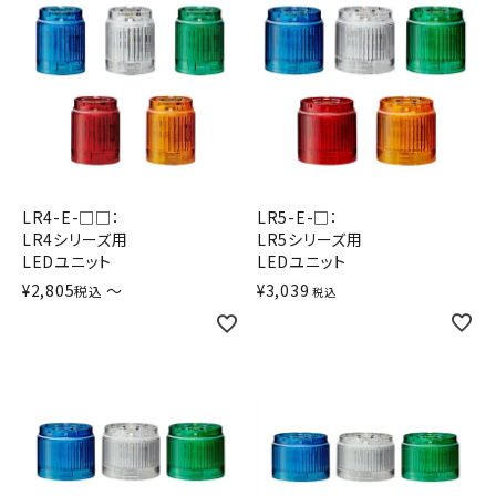
LR4-E-□□：
LR5-E-□：
LR4シリーズ用
LR5シリーズ用
LEDユニット
LEDユニット
¥
2,805
〜
¥
3,039
税込
税込