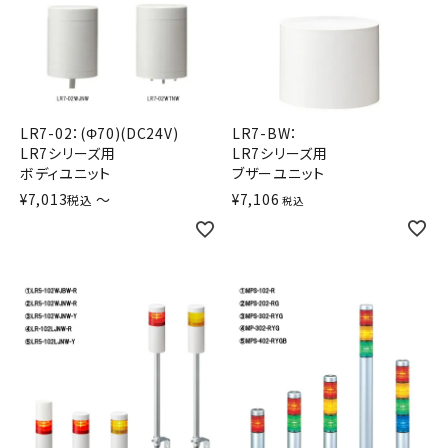
LR7-02：(Φ70)(DC24V)
LR7-BW：
LR7シリーズ用
LR7シリーズ用
ボディユニット
ブザーユニット
¥
7,013
〜
¥
7,106
税込
税込