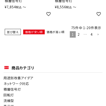
積層信号灯
積層信号灯
¥
7,854
〜
¥
8,556
〜
税込
税込
75
件中
1
-
20
件表示
並び替え
価格が安い順
価格が高い順
1
2
…
4
商品カテゴリ
用途別改善アイデア
ネットワーク対応
積層信号灯
回転灯
流線型