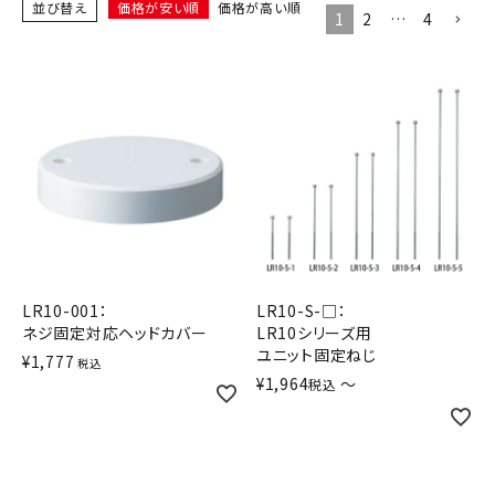
並び替え
価格が安い順
価格が高い順
1
2
…
4
オプション
補修パーツ
製品選定の仕方
ガイドライン
パトライトカタログ
LR10-001：
LR10-S-□：
ネジ固定対応ヘッドカバー
LR10シリーズ用
ユニット固定ねじ
¥
1,777
税込
¥
1,964
〜
税込