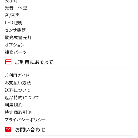
表示灯
光音一体型
音/音声
LED照明
センサ機器
散光式警光灯
オプション
補修パーツ
payment
ご利用にあたって
ご利用ガイド
お支払い方法
送料について
返品特約について
利用規約
特定商取引法
プライバシーポリシー
mail
お問い合わせ