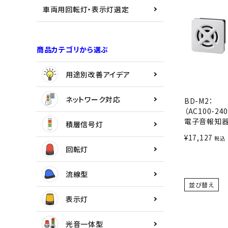
用途別改善アイデア
車両用回転灯・表示灯選定
ネットワーク対応
商品カテゴリから選ぶ
積層信号灯
用途別改善アイデア
回転灯
ネットワーク対応
BD-M2：
流線型
（AC100-240
電子音報知
積層信号灯
表示灯
¥
17,127
税込
回転灯
光音一体型
流線型
並び替え
音/音声
表示灯
LED照明
光音一体型