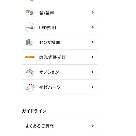
センサ機器
音/音声
散光式警光灯
LED照明
オプション
センサ機器
補修パーツ
散光式警光灯
製品選定の仕方
オプション
ガイドライン
補修パーツ
パトライトカタログ
ガイドライン
よくあるご質問