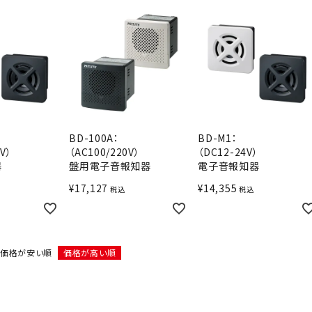
BD-100A：
BD-M1：
V）
（AC100/220V）
（DC12-24V）
器
盤用電子音報知器
電子音報知器
¥
17,127
¥
14,355
税込
税込
価格が安い順
価格が高い順