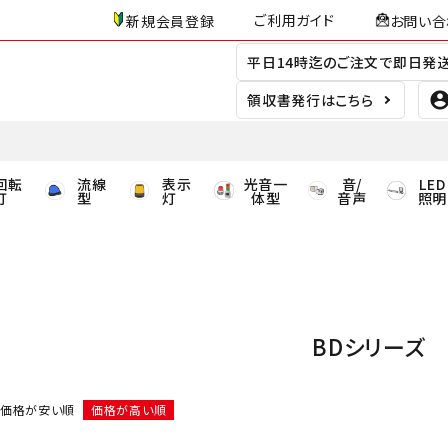
ご利用ガイド
新規会員登録
お問い合
平日14時迄のご注文で即日発
領収書発行はこちら
回転
流線
表示
光音一
音/
LED
灯
型
灯
体型
音声
照明
BDシリーズ
価格が安い順
価格が高い順