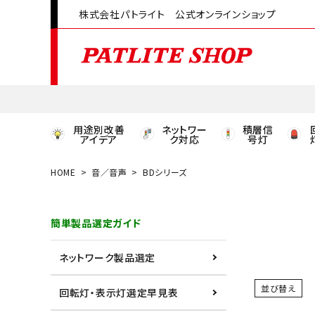
株式会社パトライト 公式オンラインショップ
用途別改善
ネットワー
積層信
アイデア
ク対応
号灯
HOME
音／音声
BDシリーズ
領収書発行はこちら
簡単製品選定ガイド
ACCOUNT MENU
ようこそ ゲスト 様
ネットワーク製品選定
meeting_room
person
ログイン
会員登録
並び替え
回転灯・表示灯選定早見表