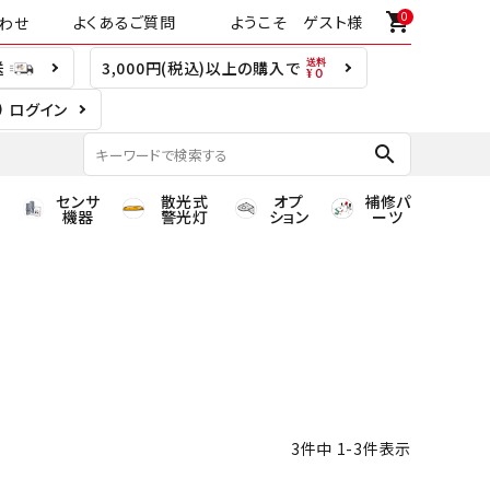
0
shopping_cart
よくあるご質問
ようこそ ゲスト様
わせ
送
3,000円(税込)以上の購入で
ログイン
search
センサ
散光式
オプ
補修パ
機器
警光灯
ション
ーツ
3
件中
1
-
3
件表示