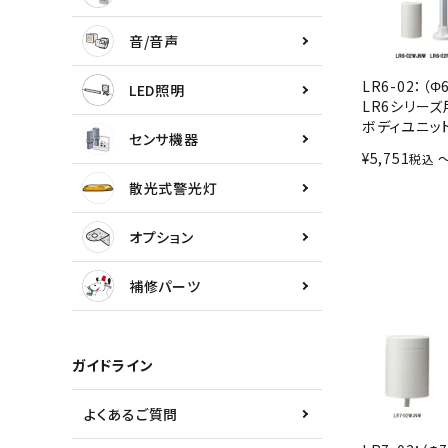
センサ機器
音/音声
散光式警光灯
LR6-02：（Φ6
LED照明
LR6シリーズ
オプション
ボディユニッ
センサ機器
¥
5,751
税込
補修パーツ
散光式警光灯
製品選定の仕方
オプション
ガイドライン
補修パーツ
パトライトカタログ
ガイドライン
よくあるご質問