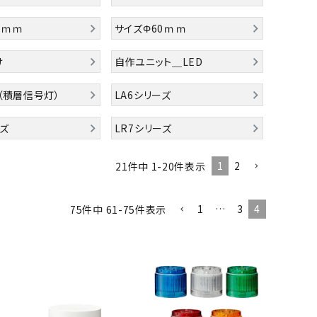
0ｍｍ
サイズΦ60ｍｍ
け
自作ユニット＿LED
（積層信号灯）
LA6シリーズ
ーズ
LR7シリーズ
1
2
21
件中
1
-
20
件表示
1
…
3
4
75
件中
61
-
75
件表示