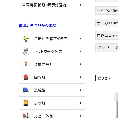
用途別改善アイデア
車両用回転灯・表示灯選定
サイズΦ30
ネットワーク対応
サイズΦ70
商品カテゴリから選ぶ
積層信号灯
自作ユニット
用途別改善アイデア
回転灯
LR4シリーズ
ネットワーク対応
流線型
積層信号灯
表示灯
回転灯
並び替え
光音一体型
流線型
音/音声
表示灯
LED照明
光音一体型