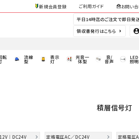
ご利用ガイド
新規会員登録
お問い合
平日14時迄のご注文で即日発
領収書発行はこちら
回転
流線
表示
光音一
音/
LED
灯
型
灯
体型
音声
照明
積層信号灯
2V｜DC24V
定格電圧AC／DC24V
定格電圧AC