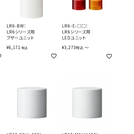
LR6-BW：
LR6-E-□□：
LR6シリーズ用
LR6シリーズ用
ブザーユニット
LEDユニット
¥
6,171
¥
3,273
〜
税込
税込