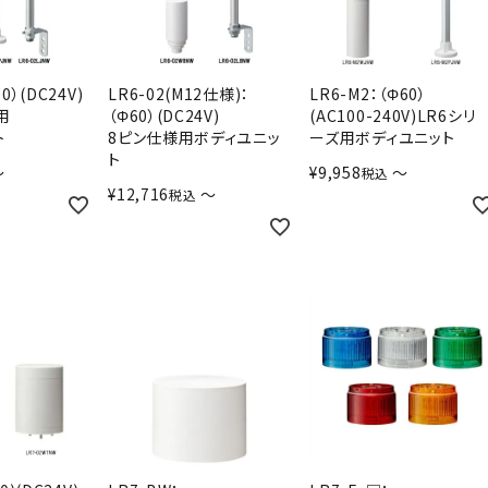
0）(DC24V)
LR6-02(M12仕様)：
LR6-M2：（Φ60）
用
（Φ60）(DC24V)
(AC100-240V)LR6シリ
ト
8ピン仕様用ボディユニッ
ーズ用ボディユニット
ト
〜
¥
9,958
〜
税込
¥
12,716
〜
税込