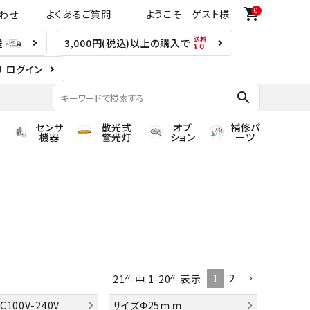
0
shopping_cart
よくあるご質問
ようこそ ゲスト様
わせ
送
3,000円(税込)以上の購入で
ログイン
search
センサ
散光式
オプ
補修パ
機器
警光灯
ション
ーツ
1
2
21
件中
1
-
20
件表示
100V-240V
サイズΦ25ｍｍ