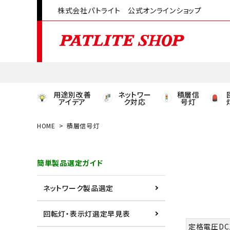
株式会社パトライト 公式オンラインショップ
用途別改善
ネットワー
積層信
アイデア
ク対応
号灯
HOME
積層信号灯
領収書発行はこちら
簡単製品選定ガイド
ACCOUNT MENU
ようこそ ゲスト 様
ネットワーク製品選定
meeting_room
person
ログイン
会員登録
回転灯・表示灯選定早見表
定格電圧DC1