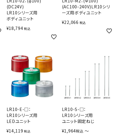
LR10-02：(φ100)
LR10-M2：(Φ100)
(DC24V)
(AC100-240V)LR10シリ
LR10シリーズ用
ーズ用ボディユニット
ボディユニット
¥
22,066
税込
¥
18,794
税込
LR10-E-□：
LR10-S-□：
LR10シリーズ用
LR10シリーズ用
LEDユニット
ユニット固定ねじ
¥
14,119
¥
1,964
〜
税込
税込