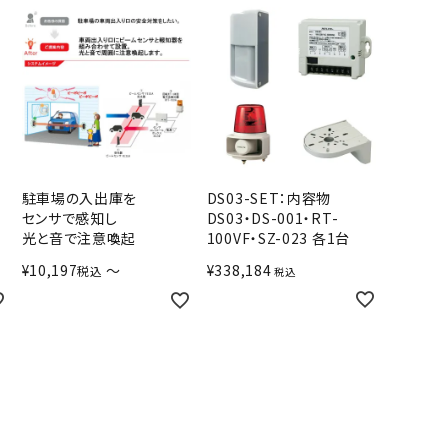
駐車場の入出庫を
DS03-SET：内容物
センサで感知し
DS03・DS-001・RT-
光と音で注意喚起
100VF・SZ-023 各1台
¥
10,197
〜
¥
338,184
税込
税込