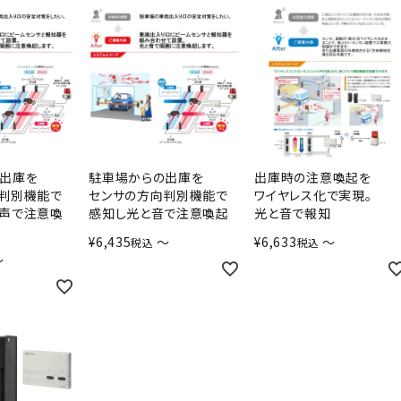
出庫を
駐車場からの出庫を
出庫時の注意喚起を
判別機能で
センサの方向判別機能で
ワイヤレス化で実現。
声で注意喚
感知し光と音で注意喚起
光と音で報知
¥
6,435
〜
¥
6,633
〜
税込
税込
〜