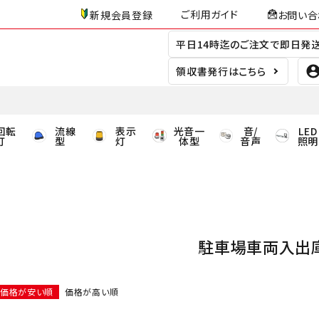
ご利用ガイド
新規会員登録
お問い合
平日14時迄のご注文で即日発
領収書発行はこちら
回転
流線
表示
光音一
音/
LED
灯
型
灯
体型
音声
照明
駐車場車両入出
価格が安い順
価格が高い順