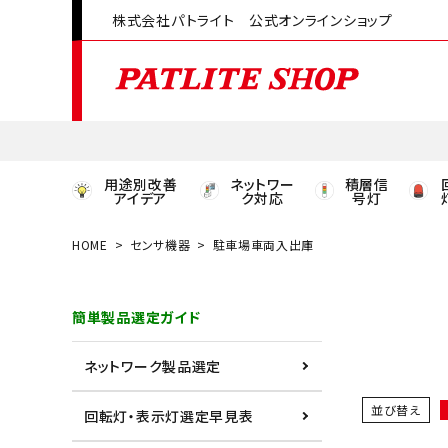
株式会社パトライト 公式オンラインショップ
用途別改善
ネットワー
積層信
アイデア
ク対応
号灯
HOME
センサ機器
駐車場車両入出庫
領収書発行はこちら
簡単製品選定ガイド
ACCOUNT MENU
ようこそ ゲスト 様
ネットワーク製品選定
meeting_room
person
ログイン
会員登録
並び替え
回転灯・表示灯選定早見表