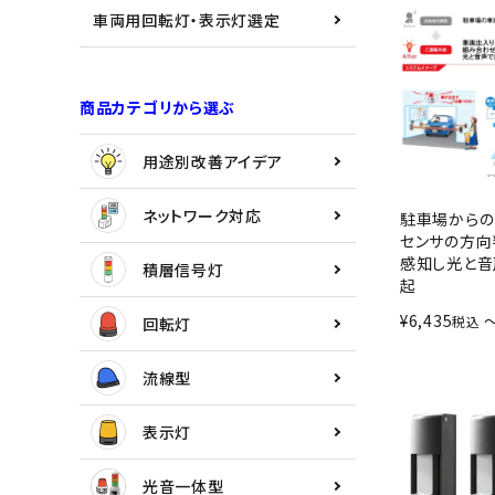
用途別改善アイデア
車両用回転灯・表示灯選定
ネットワーク対応
商品カテゴリから選ぶ
積層信号灯
用途別改善アイデア
回転灯
ネットワーク対応
駐車場からの
流線型
センサの方向
感知し光と音
積層信号灯
起
表示灯
¥
6,435
税込
回転灯
光音一体型
流線型
音/音声
表示灯
LED照明
光音一体型