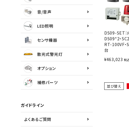
センサ機器
音/音声
散光式警光灯
LED照明
DS09-SET
オプション
DS09*2・SC
センサ機器
RT-100VF・
補修パーツ
台
散光式警光灯
¥
463,023
税
製品選定の仕方
オプション
ガイドライン
補修パーツ
並び替え
パトライトカタログ
ガイドライン
よくあるご質問