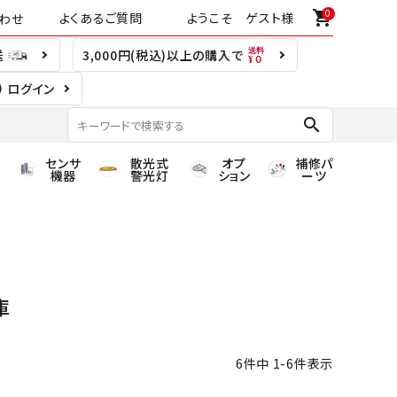
0
shopping_cart
よくあるご質問
ようこそ ゲスト様
わせ
送
3,000円(税込)以上の購入で
ログイン
search
センサ
散光式
オプ
補修パ
機器
警光灯
ション
ーツ
庫
6
件中
1
-
6
件表示