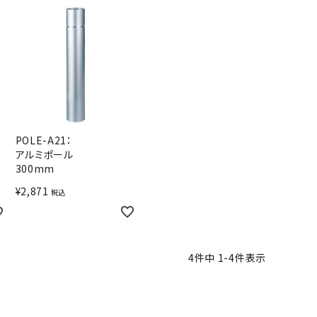
POLE-A21：
アルミポール
300mm
¥
2,871
税込
4
件中
1
-
4
件表示