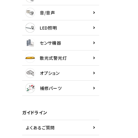
センサ機器
音/音声
散光式警光灯
LED照明
オプション
センサ機器
補修パーツ
散光式警光灯
製品選定の仕方
オプション
ガイドライン
補修パーツ
パトライトカタログ
ガイドライン
よくあるご質問