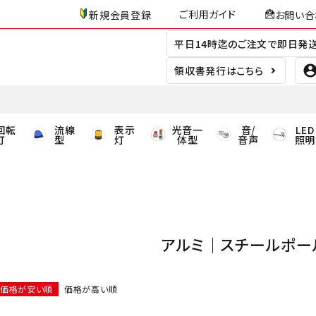
ご利用ガイド
新規会員登録
お問い合
平日14時迄のご注文で即日発
領収書発行はこちら
回転
流線
表示
光音一
音/
LED
灯
型
灯
体型
音声
照明
アルミ｜スチールポー
価格が安い順
価格が高い順