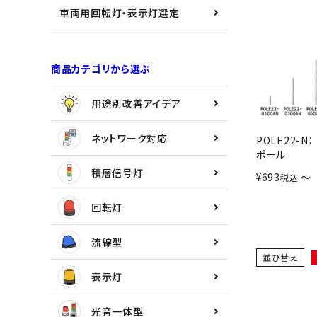
用途別改善アイデア
車両用回転灯・表示灯選定
ネットワーク対応
商品カテゴリから選ぶ
積層信号灯
用途別改善アイデア
回転灯
ネットワーク対応
POLE22-N：
流線型
ポール
積層信号灯
¥
693
〜
税込
表示灯
回転灯
光音一体型
流線型
並び替え
音/音声
表示灯
LED照明
光音一体型