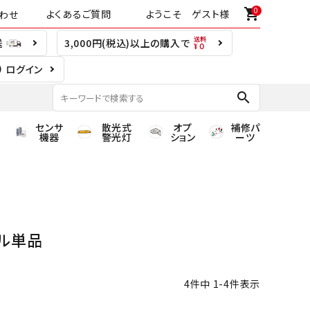
0
shopping_cart
よくあるご質問
ようこそ ゲスト様
わせ
送
3,000円(税込)以上の購入で
ログイン
search
センサ
散光式
オプ
補修パ
機器
警光灯
ション
ーツ
ル単品
4
件中
1
-
4
件表示