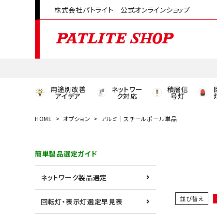
株式会社パトライト 公式オンラインショップ
用途別改善
ネットワー
積層信
アイデア
ク対応
号灯
HOME
オプション
アルミ｜スチールポール単品
領収書発行はこちら
簡単製品選定ガイド
ACCOUNT MENU
ようこそ ゲスト 様
ネットワーク製品選定
meeting_room
person
ログイン
会員登録
並び替え
回転灯・表示灯選定早見表