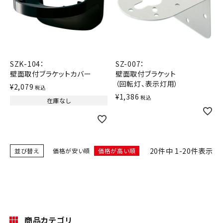
SZK-104：
SZ-007：
壁面取付ブラケットカバー
壁面取付ブラケット
（回転灯、表示灯用）
¥
2,079
税込
¥
1,386
税込
在庫なし
20
件中
1
-
20
件表示
並び替え
価格が安い順
価格が高い順
商品カテゴリ