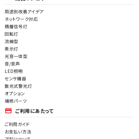
用途別改善アイデア
ネットワーク対応
積層信号灯
回転灯
流線型
表示灯
光音一体型
音/音声
LED照明
センサ機器
散光式警光灯
オプション
補修パーツ
payment
ご利用にあたって
ご利用ガイド
お支払い方法