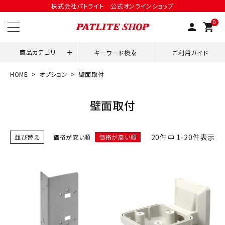
株式会社パトライト 公式オンラインショップ
0
person
shopping_cart
商品カテゴリ
キーワード検索
ご利用ガイド
HOME
オプション
壁面取付
領収書発行はこちら
壁面取付
ACCOUNT MENU
ようこそ ゲスト 様
20
件中
1
-
20
件表示
並び替え
価格が安い順
価格が高い順
meeting_room
person
ログイン
会員登録
用途別改善アイデア
ネットワーク対応