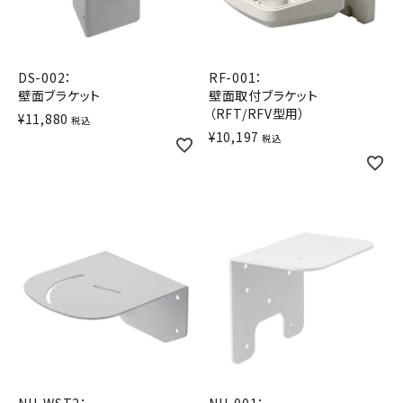
積層信号灯
回転灯
DS-002：
RF-001：
壁面ブラケット
壁面取付ブラケット
流線型
（RFT/RFV型用）
¥
11,880
税込
¥
10,197
税込
表示灯
光音一体型
音/音声
LED照明
センサ機器
散光式警光灯