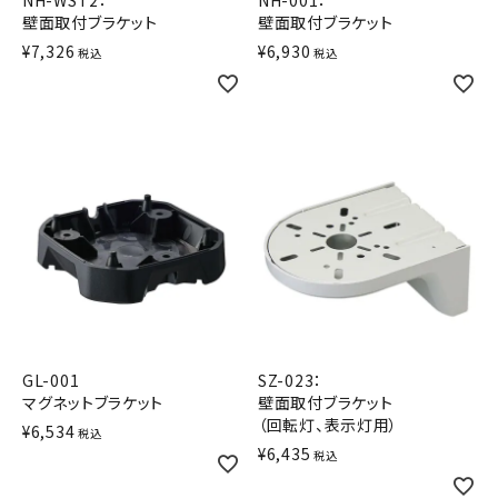
NH-WST2：
NH-001：
壁面取付ブラケット
壁面取付ブラケット
オプション
¥
7,326
¥
6,930
税込
税込
補修パーツ
製品選定の仕方
ガイドライン
パトライトカタログ
GL-001
SZ-023：
マグネットブラケット
壁面取付ブラケット
（回転灯、表示灯用）
¥
6,534
税込
¥
6,435
税込