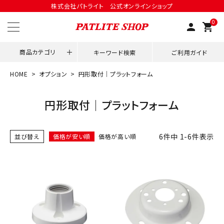
株式会社パトライト 公式オンラインショップ
0
person
shopping_cart
商品カテゴリ
キーワード検索
ご利用ガイド
HOME
オプション
円形取付｜プラットフォーム
領収書発行はこちら
円形取付｜プラットフォーム
ACCOUNT MENU
ようこそ ゲスト 様
6
件中
1
-
6
件表示
並び替え
価格が安い順
価格が高い順
meeting_room
person
ログイン
会員登録
用途別改善アイデア
ネットワーク対応