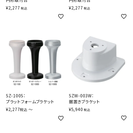
円形取付台
円形取付台
オプション
¥
2,277
¥
2,277
税込
税込
補修パーツ
製品選定の仕方
ガイドライン
パトライトカタログ
SZ-100S：
SZW-003W：
プラットフォームブラケット
据置きブラケット
¥
2,277
〜
¥
5,940
税込
税込