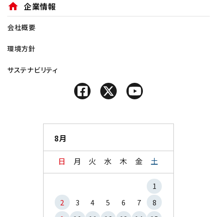
home
企業情報
会社概要
環境方針
サステナビリティ
8月
日
月
火
水
木
金
土
1
2
3
4
5
6
7
8