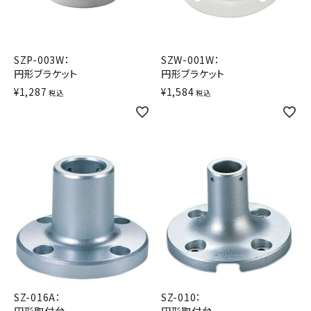
積層信号灯
回転灯
SZP-003W：
SZW-001W：
円形ブラケット
円形ブラケット
流線型
¥
1,287
¥
1,584
税込
税込
表示灯
光音一体型
音/音声
LED照明
センサ機器
散光式警光灯
SZ-016A：
SZ-010：