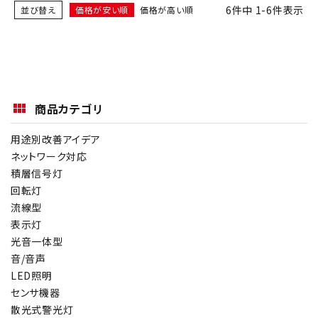
6
件中
1
-
6
件表示
並び替え
価格が安い順
価格が高い順
商品カテゴリ
用途別改善アイデア
ネットワーク対応
積層信号灯
回転灯
流線型
表示灯
光音一体型
音/音声
LED照明
センサ機器
散光式警光灯