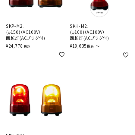
積層信号灯
回転灯
SKP-M2：
SKH-M2：
(φ150)（AC100V）
(φ100)（AC100V）
流線型
回転灯(ACプラグ付)
回転灯(ACプラグ付)
¥
24,778
¥
19,635
〜
税込
税込
表示灯
光音一体型
音/音声
LED照明
センサ機器
散光式警光灯