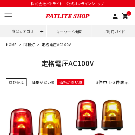
株式会社パトライト 公式オンラインショップ
0
person
shopping_cart
商品カテゴリ
キーワード検索
ご利用ガイド
HOME
回転灯
定格電圧AC100V
領収書発行はこちら
定格電圧AC100V
ACCOUNT MENU
ようこそ ゲスト 様
3
件中
1
-
3
件表示
並び替え
価格が安い順
価格が高い順
meeting_room
person
ログイン
会員登録
用途別改善アイデア
ネットワーク対応