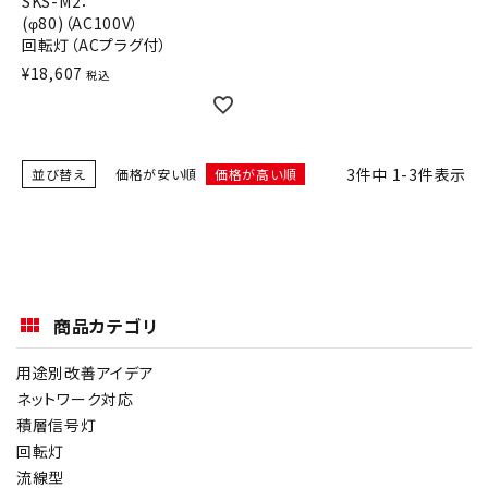
SKS-M2：
(φ80)（AC100V）
オプション
回転灯（ACプラグ付）
¥
18,607
税込
補修パーツ
製品選定の仕方
3
件中
1
-
3
件表示
並び替え
価格が安い順
価格が高い順
ガイドライン
パトライトカタログ
商品カテゴリ
用途別改善アイデア
ネットワーク対応
積層信号灯
回転灯
流線型